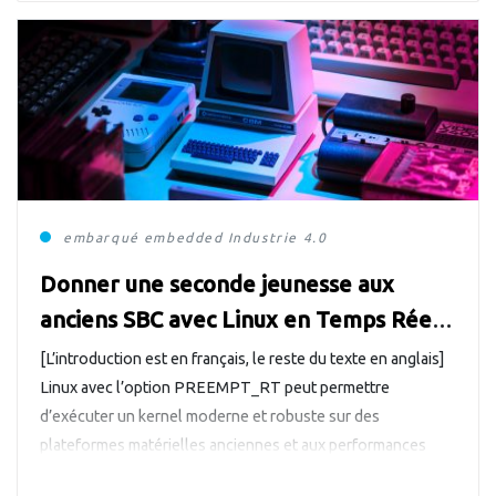
embarqué
embedded
Industrie 4.0
Donner une seconde jeunesse aux
anciens SBC avec Linux en Temps Réel
(Partie 1)
[L’introduction est en français, le reste du texte en anglais]
Linux avec l’option PREEMPT_RT peut permettre
d’exécuter un kernel moderne et robuste sur des
plateformes matérielles anciennes et aux performances
limitées. Dans le cadre d’un parc matérielle en service, ces