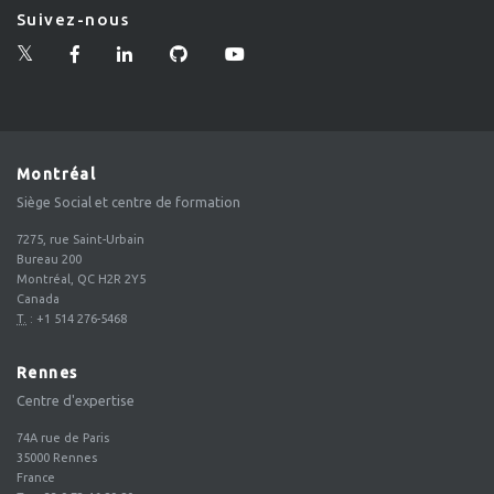
Suivez-nous
Montréal
Siège Social et centre de formation
7275, rue Saint-Urbain
Bureau 200
Montréal, QC H2R 2Y5
Canada
T.
:
+1 514 276-5468
Rennes
Centre d'expertise
74A rue de Paris
35000
Rennes
France