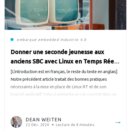
embarqué
embedded
Industrie 4.0
Donner une seconde jeunesse aux
anciens SBC avec Linux en Temps Réel
(Partie 2)
[L’introduction est en français, le reste du texte en anglais]
Notre précédent article traitait des bonnes pratiques
nécessaires à la mise en place de Linux RT et de son
logiciel applicatif. Celui ci présente un cas concret dans un
contexte industriel. Il met en oeuvre une mesure des
performances sur un matériel dédié. A Practical […]
DEAN WEITEN
22 Déc. 2020
Lecture de
8
minutes.