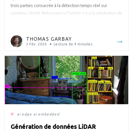
trois parties consacrée à la détection temps réel sur
système LiDAR. Retrouvez ici l’article 1 sur la génération de
jeux de données synthétiques de profondeur et NIR.
Actuellement, de nouveaux LiDAR embarqués à basse
résolution, tels […]
THOMAS GARBAY
3 Fév. 2026
Lecture de
9
minutes.
ai
edge ai
embedded
Génération de données LiDAR