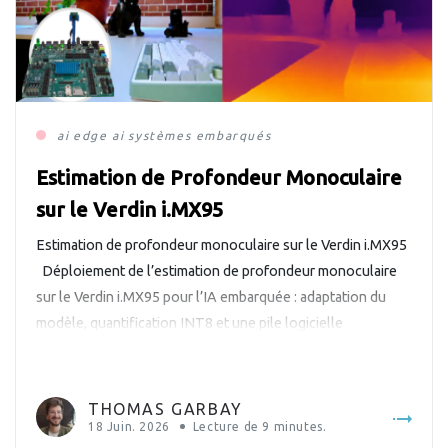
ai
edge ai
systèmes embarqués
Estimation de Profondeur Monoculaire
sur le Verdin i.MX95
Estimation de profondeur monoculaire sur le Verdin i.MX95
Déploiement de l’estimation de profondeur monoculaire
sur le Verdin i.MX95 pour l’IA embarquée : adaptation du
modèle, quantification INT8 et une pile logicielle
embarquée complète pour l’inférence de profondeur en
temps réel à 30 FPS à partir d’une seule caméra RGB.
L’estimation de profondeur monoculaire consiste […]
THOMAS GARBAY
18 Juin. 2026
Lecture de
9
minutes.