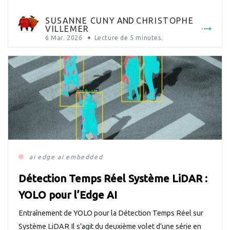
Linux, une société leader dans le domaine de l’ingénierie
logicielle open […]
SUSANNE CUNY
AND
CHRISTOPHE
VILLEMER
6 Mar. 2026
Lecture de
5
minutes.
ai
edge ai
embedded
Détection Temps Réel Système LiDAR :
YOLO pour l’Edge AI
Entraînement de YOLO pour la Détection Temps Réel sur
Système LiDAR Il s’agit du deuxième volet d’une série en