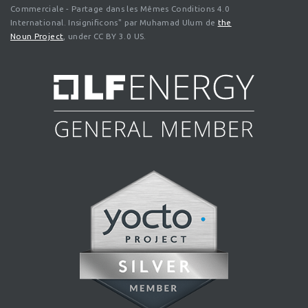
Commerciale - Partage dans les Mêmes Conditions 4.0
International. Insignificons" par Muhamad Ulum de
the
Noun Project
, under CC BY 3.0 US.