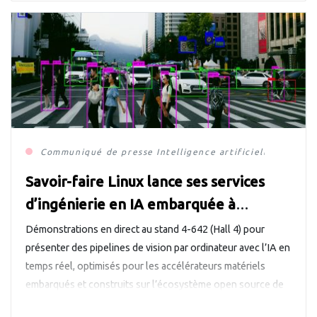
Communiqué de presse
Intelligence artificielle
Objets C
Savoir-faire Linux lance ses services
d’ingénierie en IA embarquée à
l’Embedded World 2026
Démonstrations en direct au stand 4-642 (Hall 4) pour
présenter des pipelines de vision par ordinateur avec l’IA en
temps réel, optimisés pour les accélérateurs matériels
embarqués et construits sur l’écosystème open source de
l’IA. Nuremberg, Allemagne, le 6 mars 2026 – Savoir-faire