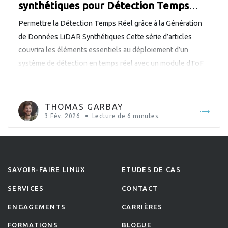
synthétiques pour Détection Temps
Réel
Permettre la Détection Temps Réel grâce à la Génération
de Données LiDAR Synthétiques Cette série d’articles
couvrira les éléments essentiels au déploiement d’un
système de détection en temps réel avec un module dToF
3D LiDAR. Ce premier article est consacré à la génération
de données LiDAR synthétiques. Génération de données
LiDAR synthétiques pour la détection […]
THOMAS GARBAY
3 Fév. 2026
Lecture de
6
minutes.
SAVOIR-FAIRE LINUX
ETUDES DE CAS
SERVICES
CONTACT
ENGAGEMENTS
CARRIÈRES
FORMATIONS
BLOGUE