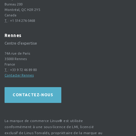
Bureau 200
Montréal, QC H2R 2Y5
Canada
T.
:
+1 514 276-5468
Rennes
Centre d'expertise
74A rue de Paris
35000
Rennes
France
T.
:
+33 9 72 46 89 80
Contacter Rennes
CONTACTEZ-NOUS
La marque de commerce Linux® est utilisée
conformément à une sous-licence de LMI, licencié
exclusif de Linus Torvalds, propriétaire de la marque au