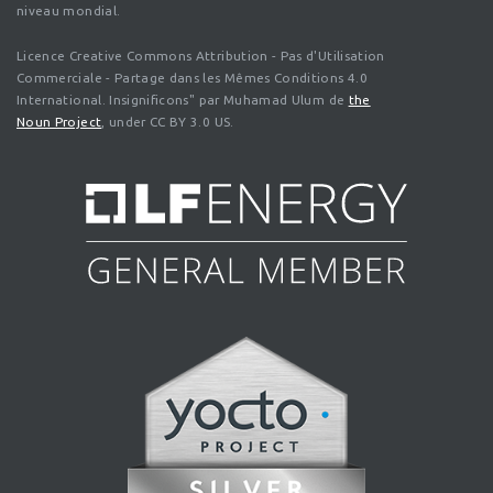
niveau mondial.
Licence Creative Commons Attribution - Pas d'Utilisation
Commerciale - Partage dans les Mêmes Conditions 4.0
International. Insignificons" par Muhamad Ulum de
the
Noun Project
, under CC BY 3.0 US.