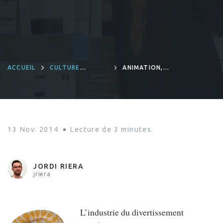
ACCUEIL
CULTURE
ANIMATION,
D'ENTREPRISE
VFX ET JEU VIDÉO
: UN PYTHON
DANS LE MOTEUR
13 Nov. 2014
Lecture de
3
minutes.
JORDI RIERA
jriera
L’industrie du divertissement