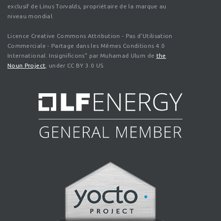
exclusif de Linus Torvalds, propriétaire de la marque au
niveau mondial.
Licence Creative Commons Attribution - Pas d'Utilisation
Commerciale - Partage dans les Mêmes Conditions 4.0
International. Insignificons" par Muhamad Ulum de
the
Noun Project
, under CC BY 3.0 US.