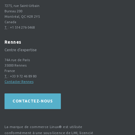
7275, rue Saint-Urbain
Bureau 200
Montréal, QC H2R 2Y5
Canada
T.
:
+1 514 276-5468
Rennes
Centre d'expertise
74A rue de Paris
35000
Rennes
France
T.
:
+33 9 72 46 89 80
Contacter Rennes
CONTACTEZ-NOUS
La marque de commerce Linux® est utilisée
conformément à une sous-licence de LMI, licencié