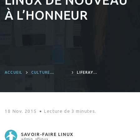
LINUX DE NOUVEAU
À L’HONNEUR
ACCUEIL
CULTURE
LIFERAY
D'ENTREPRISE
COMMUNITY
EXCELLENCE
AWARD 2015:
SAVOIR-FAIRE
LINUX DE
NOUVEAU À
L’HONNEUR
18 Nov. 2015
Lecture de
3
minutes.
SAVOIR-FAIRE LINUX
admin_sflinux