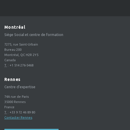
Montréal
Siège Social et centre de formation
7275, rue Saint-Urbain
Bureau 200
Montréal, QC H2R 2Y5
Canada
T.
:
+1 514 276-5468
Rennes
Centre d'expertise
74A rue de Paris
35000
Rennes
France
T.
:
+33 9 72 46 89 80
Contacter Rennes