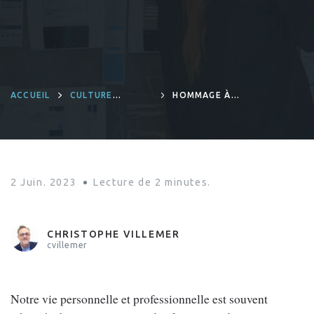
ACCUEIL
CULTURE
HOMMAGE À
D'ENTREPRISE
SHULI GOODMAN,
FONDATRICE DE
LA LF ENERGY
2 Juin. 2023
Lecture de
2
minutes.
CHRISTOPHE VILLEMER
cvillemer
Notre vie personnelle et professionnelle est souvent