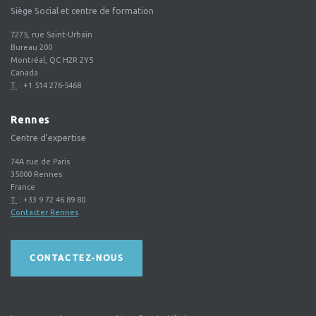
Siège Social et centre de formation
7275, rue Saint-Urbain
Bureau 200
Montréal, QC H2R 2Y5
Canada
T.
:
+1 514 276-5468
Rennes
Centre d'expertise
74A rue de Paris
35000
Rennes
France
T.
:
+33 9 72 46 89 80
Contacter Rennes
CONTACTEZ-NOUS