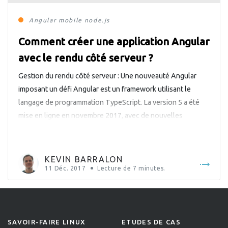
Angular
mobile
node.js
Comment créer une application Angular
avec le rendu côté serveur ?
Gestion du rendu côté serveur : Une nouveauté Angular
imposant un défi Angular est un framework utilisant le
langage de programmation TypeScript. La version 5 a été
mise en ligne en novembre 2017, avec de nouvelles
fonctionnalités et corrections de bugs. Cette dernière
version est accompagnée de l’outil en ligne de commande
Angular CLI, mais […]
KEVIN BARRALON
11 Déc. 2017
Lecture de
7
minutes.
SAVOIR-FAIRE LINUX
ETUDES DE CAS