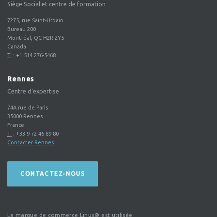
Siège Social et centre de formation
7275, rue Saint-Urbain
Bureau 200
Montréal, QC H2R 2Y5
Canada
T.
:
+1 514 276-5468
Rennes
Centre d'expertise
74A rue de Paris
35000
Rennes
France
T.
:
+33 9 72 46 89 80
Contacter Rennes
CONTACTEZ-NOUS
La marque de commerce Linux® est utilisée