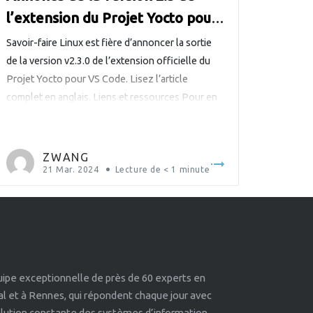
l’extension du Projet Yocto pour
VS Code
Savoir-faire Linux est fière d’annoncer la sortie
de la version v2.3.0 de l’extension officielle du
Projet Yocto pour VS Code. Lisez l’article
complet en anglais. Liens et ressources Pour en
savoir plus sur cette ambitieuse extension du
Projet Yocto pour VS Code : Téléchargez
l’extension depuis le magasin VS Code Parcourez
ZWANG
le code, signalez des […]
21 Mar. 2024
Lecture de
< 1
minute
quipe exceptionnelle de près de 60 experts en
éal et à Rennes, qui répondent chaque jour avec
volution constante des systèmes d’information.