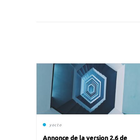
yocto
Annonce de la version 2.6 de