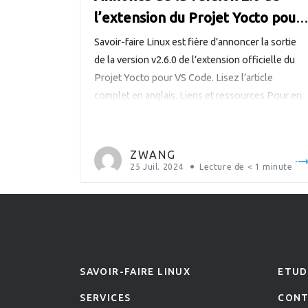
l’extension du Projet Yocto pour
VS Code
Savoir-faire Linux est fière d’annoncer la sortie
de la version v2.6.0 de l’extension officielle du
Projet Yocto pour VS Code. Lisez l’article
complet en anglais. Liens et ressources Pour en
savoir plus sur cette ambitieuse extension du
Projet Yocto pour VS Code : Téléchargez
l’extension depuis le magasin VS Code Parcoure
ZWANG
le code, signalez des […]
25 Juil. 2024
Lecture de
< 1
minute
SAVOIR-FAIRE LINUX
ETUD
SERVICES
CON