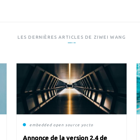
LES DERNIÈRES ARTICLES DE
ZIWEI WANG
embedded
open source
yocto
Annonce de la version 2.4 de