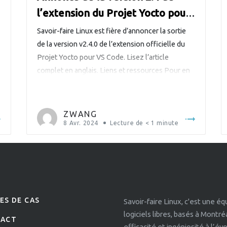
l’extension du Projet Yocto pour
VS Code
Savoir-faire Linux est fière d’annoncer la sortie
de la version v2.4.0 de l’extension officielle du
Projet Yocto pour VS Code. Lisez l’article
complet en anglais. Liens et ressources Pour en
savoir plus sur cette ambitieuse extension du
Projet Yocto pour VS Code : Téléchargez
z
l’extension depuis le magasin VS Code Parcourez
ZWANG
le code, signalez des […]
8 Avr. 2024
Lecture de
< 1
minute
ES DE CAS
Savoir-faire Linux, c'est une é
logiciels libres, basés à Montr
TACT
efficacité et ingéniosité à l’é