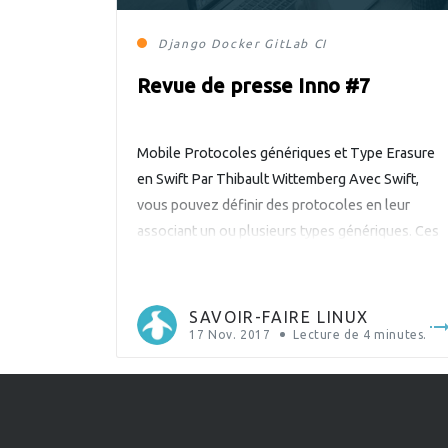
Django
Docker
GitLab CI
Revue de presse Inno #7
Mobile Protocoles génériques et Type Erasure
en Swift Par Thibault Wittemberg Avec Swift,
vous pouvez définir des protocoles en leur
associant un ou plusieurs types génériques. Ces
types sont définis en utilisant le mot-clé «
associatedtype ». L’appellation « type générique
» est un peu usurpée ici, nous devrions plutôt
SAVOIR-FAIRE LINUX
parler d’un espace réservé pour un type […]
17 Nov. 2017
Lecture de
4
minutes.