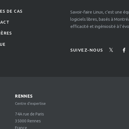
ES DE CAS
Savoir-faire Linux, c'est une é
logiciels libres, basés à Montr
TACT
efficacité et ingéniosité à l’é
IÈRES
UE
SUIVEZ-NOUS
RENNES
Centre d'expertise
74A rue de Paris
35000
Rennes
France