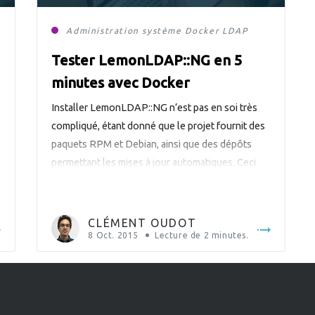
Administration système
Docker
LDAP
Tester LemonLDAP::NG en 5
minutes avec Docker
Installer LemonLDAP::NG n’est pas en soi très
compliqué, étant donné que le projet fournit des
paquets RPM et Debian, ainsi que des dépôts
permettant les mises à jour automatiques. Ceci
dit, on n’a pas forcément envie d’installer ces
paquets sur sa machine et de tirer toutes les
dépendances qui vont avec. Grâce à Docker, il
CLÉMENT OUDOT
[…]
8 Oct. 2015
Lecture de
2
minutes.