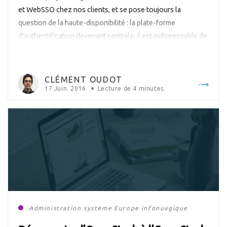
et WebSSO chez nos clients, et se pose toujours la
question de la haute-disponibilité : la plate-forme
d’authentification devenant centrale, il est indispensable de
se prémunir d’un arrêt de service, que ce soit de l’annuaire
LDAP ou du portail d’authentification Web. Nous allons
voir comment le logiciel Keepalived peut […]
CLÉMENT OUDOT
17 Juin. 2016
Lecture de
4
minutes.
Administration système
Europe
infonuagique