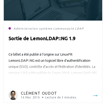
Administration système
communauté
LDAP
Sortie de LemonLDAP::NG 1.9
Ce billet a été publié à l’origine sur LinuxFR
LemonLDAP::NG est un logiciel libre d’authentification
unique (SSO), contrôle d’accès et fédération d’identités. La
version 1.9.0 a été publiée le 2 mars 2016. LemonLDAP::NG
est écrit en Perl et publié sous licence GPL. Cette nouvelle
version majeure apporte de grands changements au logiciel
comme le support […]
CLÉMENT OUDOT
16 Mar. 2016
Lecture de
3
minutes.