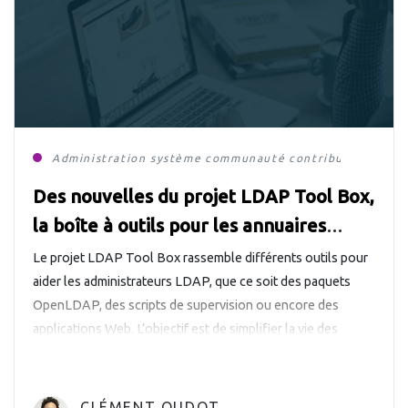
Administration système
communauté
contribution
Des nouvelles du projet LDAP Tool Box,
la boîte à outils pour les annuaires
LDAP
Le projet LDAP Tool Box rassemble différents outils pour
aider les administrateurs LDAP, que ce soit des paquets
OpenLDAP, des scripts de supervision ou encore des
applications Web. L’objectif est de simplifier la vie des
administrateurs LDAP, car comme l’indique la description du
projet : Même les administrateurs LDAP ont besoin d’aide
Tous les outils proposés sont […]
CLÉMENT OUDOT