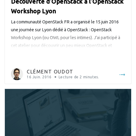
Découverte d’OpenStack à l’OpenStack
Workshop Lyon
La communauté OpenStack FR a organisé le 15 juin 2016
une journée sur Lyon dédié à OpenStack : OpenStack
Workshop Lyon (ou OWL pour les intimes). J’ai participé à
cet atelier pour découvrir un peu mieux OpenStack et
rencontrer les membres influents de sa communauté en
France. La journée est introduite par Adrien Cunin de […]
CLÉMENT OUDOT
16 Juin. 2016
Lecture de
2
minutes.