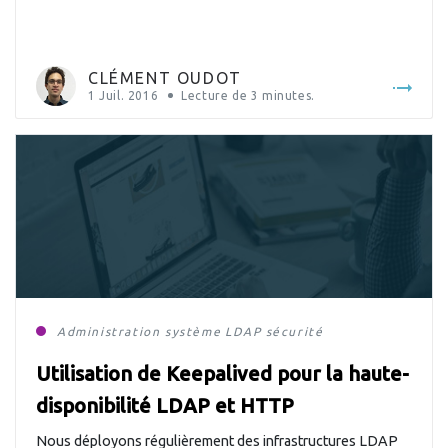
officiellement il y a quelques jours par le secrétaire d’État
chargé de la réforme de l’État et de la simplification,
FranceConnect est déjà utilisé par de nombreuses
CLÉMENT OUDOT
administrations. […]
1 Juil. 2016
Lecture de
3
minutes.
Administration système
LDAP
sécurité
Utilisation de Keepalived pour la haute-
disponibilité LDAP et HTTP
Nous déployons régulièrement des infrastructures LDAP