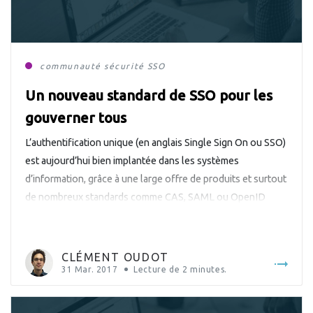
communauté
sécurité
SSO
Un nouveau standard de SSO pour les
gouverner tous
L’authentification unique (en anglais Single Sign On ou SSO)
est aujourd’hui bien implantée dans les systèmes
d’information, grâce à une large offre de produits et surtout
de nombreux standards comme CAS, SAML ou OpenID
Connect, pour ne citer que les plus importants. Cependant,
ce domaine reste difficile d’accès car chaque nouvelle
norme demande un temps […]
CLÉMENT OUDOT
31 Mar. 2017
Lecture de
2
minutes.