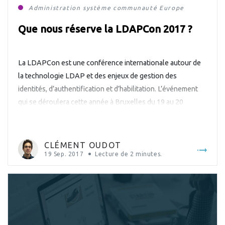
Administration système
communauté
Europe
Que nous réserve la LDAPCon 2017 ?
La LDAPCon est une conférence internationale autour de
la technologie LDAP et des enjeux de gestion des
identités, d’authentification et d’habilitation. L’événement
qui se déroulera cette année à Bruxelles du 19 au 20
octobre, se tient tous les deux ans dans un pays différent :
2007 à Cologne en Allemagne 2009 à Portland aux États-
Unis […]
CLÉMENT OUDOT
19 Sep. 2017
Lecture de
2
minutes.