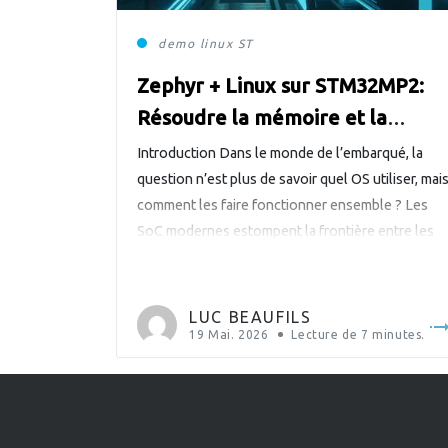
demo
linux
ST
Zephyr + Linux sur STM32MP2:
Résoudre la mémoire et la
sécurité pour une opération à
Introduction Dans le monde de l’embarqué, la
faible consommation
question n’est plus de savoir quel OS utiliser, mai
comment les faire fonctionner ensemble ? Les
SoC modernes estompent la frontière entre les
microcontrôleurs temps réel et les processeurs
d’application. Des puces comme le STM32MP2
de STMicroelectronics intègrent à la fois un
LUC BEAUFILS
Cortex-A35, capable d’exécuter une distribution
19 Mai. 2026
Lecture de
7
minutes.
Linux […]