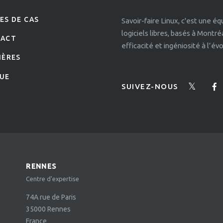
ES DE CAS
Savoir-faire Linux, c'est une é
logiciels libres, basés à Montr
TACT
efficacité et ingéniosité à l’é
IÈRES
UE
SUIVEZ-NOUS
RENNES
Centre d'expertise
74A rue de Paris
35000
Rennes
France