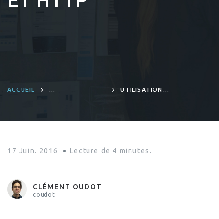
ET HTTP
ACCUEIL
UTILISATION
INFRASTRUCTURE
DE KEEPALIVED
POUR LA HAUTE-
DISPONIBILITÉ
LDAP ET HTTP
17 Juin. 2016
Lecture de
4
minutes.
CLÉMENT OUDOT
coudot