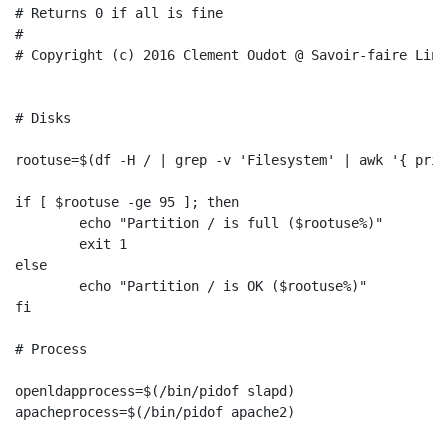
# Returns 0 if all is fine

#

# Copyright (c) 2016 Clement Oudot @ Savoir-faire Linux
# Disks

rootuse=$(df -H / | grep -v 'Filesystem' | awk '{ prin
if [ $rootuse -ge 95 ]; then

        echo "Partition / is full ($rootuse%)"

        exit 1

else

        echo "Partition / is OK ($rootuse%)"

fi

# Process

openldapprocess=$(/bin/pidof slapd)

apacheprocess=$(/bin/pidof apache2)
