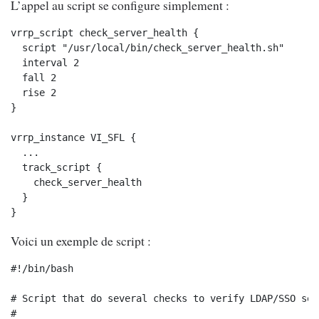
L’appel au script se configure simplement :
vrrp_script check_server_health {

  script "/usr/local/bin/check_server_health.sh"

  interval 2

  fall 2

  rise 2

}

vrrp_instance VI_SFL {

  ...

  track_script {

    check_server_health

  }

}
Voici un exemple de script :
#!/bin/bash

# Script that do several checks to verify LDAP/SSO ser
#
