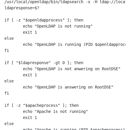
/usr/local/openldap/bin/ldapsearch -x -H ldap://localh
ldapresponse=$?

if [ -z "$openldapprocess" ]; then  

        echo "OpenLDAP is not running"

        exit 1

else

        echo "OpenLDAP is running (PID $openldapprocess
fi

if [ "$ldapresponse" -gt 0 ]; then

        echo "OpenLDAP is not anwering on RootDSE"

        exit 1

else

        echo "OpenLDAP is answering on RootDSE"

fi

if [ -z "$apacheprocess" ]; then

        echo "Apache is not running"

        exit 1

else

        echo "Apache is running (PID $apacheprocess)"
