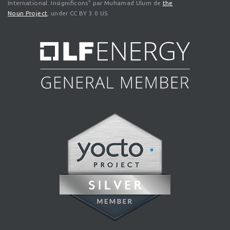
International. Insignificons" par Muhamad Ulum de
the
Noun Project
, under CC BY 3.0 US.