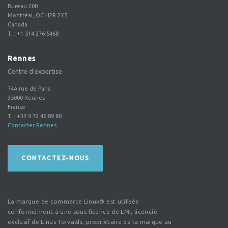
Bureau 200
Montréal, QC H2R 2Y5
Canada
T.
:
+1 514 276-5468
Rennes
Centre d'expertise
74A rue de Paris
35000
Rennes
France
T.
:
+33 9 72 46 89 80
Contacter Rennes
CONTACTEZ-NOUS
La marque de commerce Linux® est utilisée
conformément à une sous-licence de LMI, licencié
exclusif de Linus Torvalds, propriétaire de la marque au