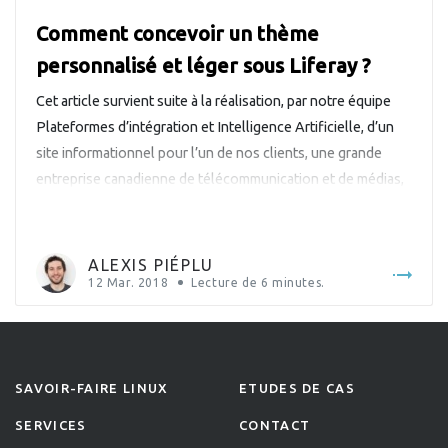
Comment concevoir un thème
personnalisé et léger sous Liferay ?
Cet article survient suite à la réalisation, par notre équipe
Plateformes d’intégration et Intelligence Artificielle, d’un
site informationnel pour l’un de nos clients, une grande
entreprise canadienne de télécommunication et de médias,
en utilisant Liferay 7 (la dernière version du portail Liferay).
Alexis, développeur front-end, vous partage son
expérience sur ce projet afin de vous […]
ALEXIS PIÉPLU
12 Mar. 2018
Lecture de
6
minutes.
SAVOIR-FAIRE LINUX
ETUDES DE CAS
SERVICES
CONTACT