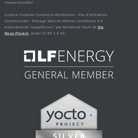
niveau mondial.
Licence Creative Commons Attribution - Pas d'Utilisation
Commerciale - Partage dans les Mêmes Conditions 4.0
International. Insignificons" par Muhamad Ulum de
the
Noun Project
, under CC BY 3.0 US.