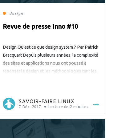
design
Revue de presse Inno #10
Design Qu’est ce que design system ? Par Patrick
Bracquart Depuis plusieurs années, la complexité
des sites et applications nous ont poussé à
repenser le design et les méthodologies tant les
champs de compétences nécessaires se sont
élargis (analyste web, designer UI/UX, designer
d’interaction, développeur front-end, …). C’est
SAVOIR-FAIRE LINUX
dans ce contexte qu’est apparu le design […]
7 Déc. 2017
Lecture de
2
minutes.