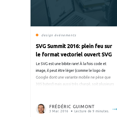
design
événements
SVG Summit 2016: plein feu sur
le format vectoriel ouvert SVG
Le SVG est une bibite rare! À la fois code et
image, il peut être léger (comme le logo de
Google dont une variante mobile ne pèse que
305 bytes!) mais aussi très chargé, soit plusieurs
Mo. Il peut être interactif ou statique et n’a pas de
résolution fixe. On peut le visionner dans un […]
FRÉDÉRIC GUIMONT
3 Mar. 2016
Lecture de
9
minutes.