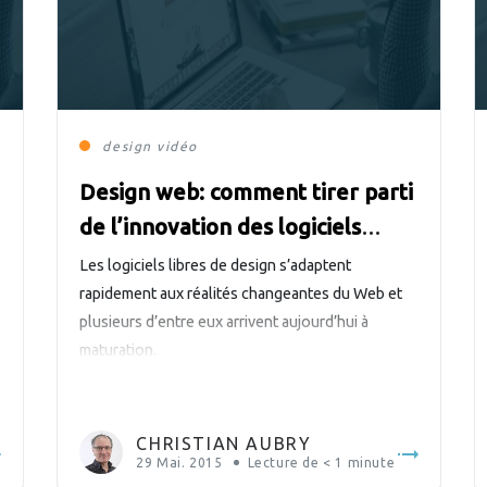
design
vidéo
Design web: comment tirer parti
de l’innovation des logiciels
libres
Les logiciels libres de design s’adaptent
rapidement aux réalités changeantes du Web et
plusieurs d’entre eux arrivent aujourd’hui à
maturation.
CHRISTIAN AUBRY
29 Mai. 2015
Lecture de
< 1
minute