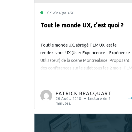
CX
design
UX
Tout le monde UX, c’est quoi ?
Tout le monde UX, abrégé TLM UX, est le
rendez-vous UX (User Expericence – Expérience
Utilisateur) de la scène Montréalaise. Proposant
des conférences sur le sujet tous les 2 mois, TL
UX organise des rencontres entre passionnés,
professionnels ou tout simplement curieux du
domaine de l’expérience utilisateur. Ayant comme
PATRICK BRACQUART
partenaires des grands noms d’agence de […]
20 Août. 2018
Lecture de
3
minutes.