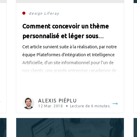
design
Liferay
Comment concevoir un thème
personnalisé et léger sous
Liferay ?
Cet article survient suite à la réalisation, par notre
équipe Plateformes d’intégration et Intelligence
Artificielle, d’un site informationnel pour l’un de
M
nos clients, une grande entreprise canadienne de
télécommunication et de médias, en utilisant
Liferay 7 (la dernière version du portail Liferay).
Alexis, développeur front-end, vous partage son
ALEXIS PIÉPLU
expérience sur ce projet afin de vous […]
12 Mar. 2018
Lecture de
6
minutes.