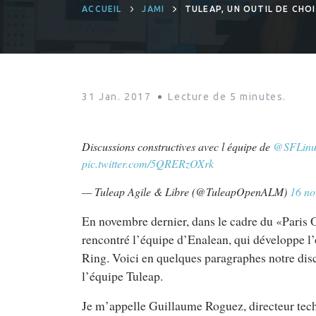
ACCUEIL
JAMI
TULEAP, UN OUTIL DE CHO
31 Jan. 2017
Lecture de
5
minutes.
Discussions constructives avec l équipe de
@SFLinu
pic.twitter.com/5QRERzOXrk
— Tuleap Agile & Libre (@TuleapOpenALM)
16 n
En novembre dernier, dans le cadre du «Paris
rencontré l’équipe d’Enalean, qui développe l’
Ring. Voici en quelques paragraphes notre d
l’équipe Tuleap.
Je m’appelle Guillaume Roguez, directeur tech