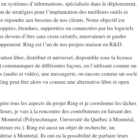
s en systèmes d’informations, spécialisée dans le déploiement,
ion de stratégies pour l’implantation des meilleurs outils et
 de répondre aux besoins de nos clients. Notre objectif est
loppées, étendues, supportées ou connectées par les logiciels
us devons d’être sans cesse créatifs, innovateurs et garder
loppement. Ring est l’un de nos projets maison en R&D.
ion libre, distribué et universel, disponible sous la licence
nt communiquer de différentes façons, en l’utilisant comme un
as (audio et vidéo), une messagerie, ou encore comme un socle
ing peut être alors vu comme une alternative libre et open
ère tous les aspects du projet Ring et je coordonne les tâches
eurs, je vais à la rencontre des contributeurs en faisant des
de Montréal (Polytechnique, Université du Québec à Montréal,
eure etc.). Ring est aussi un objet de recherche, un
rise à Montréal. Ils ont eu la possibilité de parfaire leurs