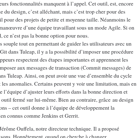
eurs fonctionnalités manquent à l’appel. Cet outil, est, encore
e du design, c’est alléchant, mais c’est trop cher pour des
til pour des projets de petite et moyenne taille. Néanmoins le
e manœuvre d’une équipe travaillant sous un mode Agile. Si on
il, ce n’est pas la bonne option pour nous.
us souple tout en permettant de guider les utilisateurs avec un
e Git dans Tuleap, il y a la possibilité d’imposer une procédure
ppeurs respectent des étapes importantes et apprennent les
 imposer aux messages de transaction (Commit messages) de
ans Tuleap. Ainsi, on peut avoir une vue d’ensemble du cycle
les anomalies. Certains peuvent y voir une limitation, mais en
 l’équipe d’ajuster leurs efforts dans la bonne direction et
un outil fermé sur lui-même. Bien au contraire, grâce au design
ons – cet outil donne à l’équipe de développement la
 bien connus comme Jenkins et Gerrit.
 Jérôme Ouffela, notre directeur technique. Il a proposé
raisons. Honnêtement, quand on cherche à changer