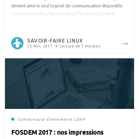
devient ainsi le seul logiciel de communication disponible
sur le Google Play Store Android TV, depuis l’arrêt du
support et de la version TV de Skype en juin 2016. Cette
offre est une déclinaison de l’application […]
SAVOIR-FAIRE LINUX
15 Nov. 2017
Lecture de
3
minutes.
Communauté
Événements
LDAP
FOSDEM 2017 : nos impressions