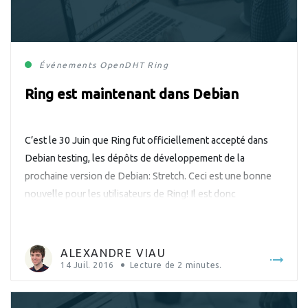
Événements
OpenDHT
Ring
Ring est maintenant dans Debian
C’est le 30 Juin que Ring fut officiellement accepté dans
Debian testing, les dépôts de développement de la
prochaine version de Debian: Stretch. Ceci est une bonne
nouvelle pour les utilisateurs de Ring! Il est donc
maintenant possible d’installer Ring à partir des dépôts de
votre distribution sans avoir à ajouter ceux de ring.cx. Ring
[…]
ALEXANDRE VIAU
14 Juil. 2016
Lecture de
2
minutes.