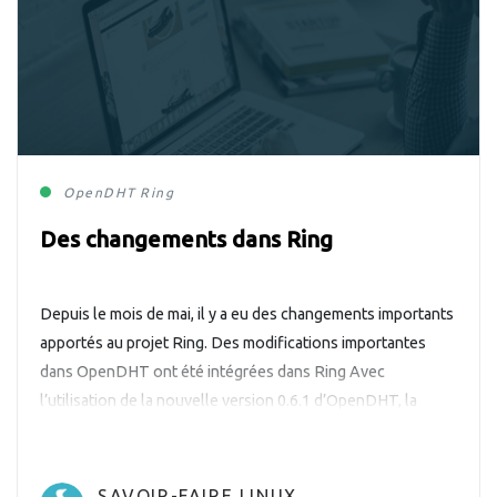
OpenDHT
Ring
Des changements dans Ring
Depuis le mois de mai, il y a eu des changements importants
apportés au projet Ring. Des modifications importantes
dans OpenDHT ont été intégrées dans Ring Avec
l’utilisation de la nouvelle version 0.6.1 d’OpenDHT, la
connectivité est devenue plus rapide et robuste. Ces
changements renvoient surtout au bon fonctionnement de
la communication bas-niveau (NetworkEngine, déjà […]
SAVOIR-FAIRE LINUX