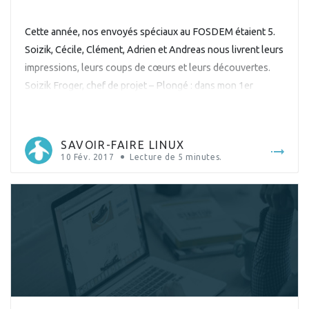
Cette année, nos envoyés spéciaux au FOSDEM étaient 5.
Soizik, Cécile, Clément, Adrien et Andreas nous livrent leurs
impressions, leurs coups de cœurs et leurs découvertes.
Soizik Froger, chef de projet – Plongé : dans mon 1er
FOSDEM. Ce fut une super expérience, avec un seul regret :
ne pas avoir le don d’ubiquité ! […]
SAVOIR-FAIRE LINUX
10 Fév. 2017
Lecture de
5
minutes.