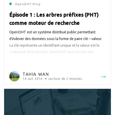
OpenDHT
Ring
Épisode 1 : Les arbres préfixes (PHT)
comme moteur de recherche
OpenDHT est un système distribué public permettant
d’indexer des données sous la forme de paire clé – valeur.
La clé représente un identifiant unique et la valeur est le
contenant de la donnée. OpenDHT peut stocker des
valeurs tout en répartissant les données sur l’ensemble des
nœuds du réseau. La librairie est basée sur l’algorithme […]
TAHIA WAN
18 Juil. 2016
Lecture de
2
minutes.