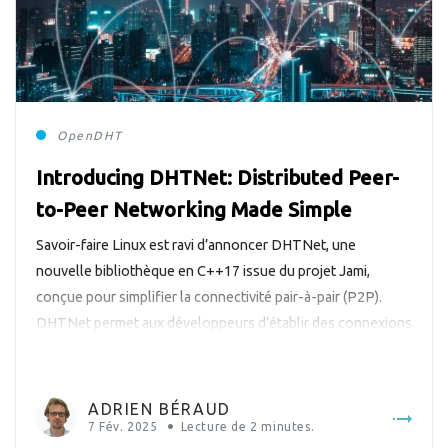
OpenDHT
Introducing DHTNet: Distributed Peer-
to-Peer Networking Made Simple
Savoir-faire Linux est ravi d’annoncer DHTNet, une
nouvelle bibliothèque en C++17 issue du projet Jami,
conçue pour simplifier la connectivité pair-à-pair (P2P).
DHTNet permet aux développeurs d’établir des connexions
P2P sécurisées entre des appareils en utilisant uniquement
des clés publiques, éliminant le besoin d’une infrastructure
centralisée ou d’un adressage IP direct. [L’introduction est
ADRIEN BÉRAUD
en français, […]
7 Fév. 2025
Lecture de
2
minutes.