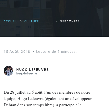
ACCUEIL
CULTURE
DEBCONF18:
D'ENTREPRISE
ON PARLE DE RING
À TAÏWAN!
15 Août. 2018
Lecture de
2
minutes.
HUGO LEFEUVRE
hugolefeuvre
Du 28 juillet au 5 août, l’un des membres de notre
équipe, Hugo Lefeuvre (également un développeur
Debian dans son temps libre), a participé à la