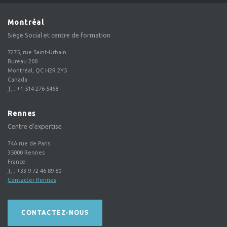
Montréal
Siège Social et centre de formation
7275, rue Saint-Urbain
Bureau 200
Montréal, QC H2R 2Y5
Canada
T.
:
+1 514 276-5468
Rennes
Centre d'expertise
74A rue de Paris
35000
Rennes
France
T.
:
+33 9 72 46 89 80
Contacter Rennes
CONTACTEZ-NOUS