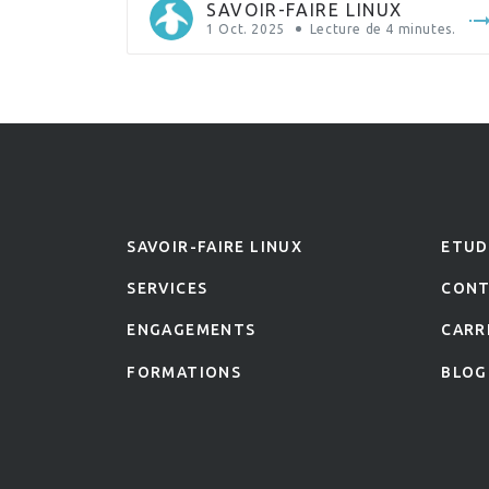
composants logiciels, et plus récemment (bien
SAVOIR-FAIRE LINUX
que plus rarement) d’attaques sophistiquées […]
1 Oct. 2025
Lecture de
4
minutes.
SAVOIR-FAIRE LINUX
ETUD
SERVICES
CON
ENGAGEMENTS
CARR
FORMATIONS
BLOG