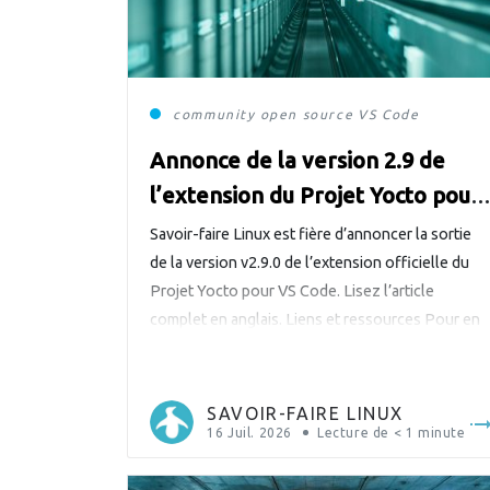
community
open source
VS Code
Annonce de la version 2.9 de
l’extension du Projet Yocto pour
VS Code
Savoir-faire Linux est fière d’annoncer la sortie
de la version v2.9.0 de l’extension officielle du
Projet Yocto pour VS Code. Lisez l’article
complet en anglais. Liens et ressources Pour en
savoir plus sur cette ambitieuse extension du
Projet Yocto pour VS Code : Téléchargez
l’extension depuis le magasin VS Code Parcoure
SAVOIR-FAIRE LINUX
le code, signalez des […]
16 Juil. 2026
Lecture de
< 1
minute