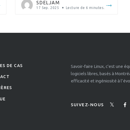
sur l’équipement lui-même, sans dépendre du
SDELJAM
cloud. C’est ce qu’on appelle l’« edge AI ». Lors
17 Sep. 2025
Lecture de
6
minutes.
d’un récent projet, nous […]
ES DE CAS
Savoir-faire Linux, c'est une é
logiciels libres, basés à Montr
TACT
efficacité et ingéniosité à l’é
IÈRES
UE
SUIVEZ-NOUS