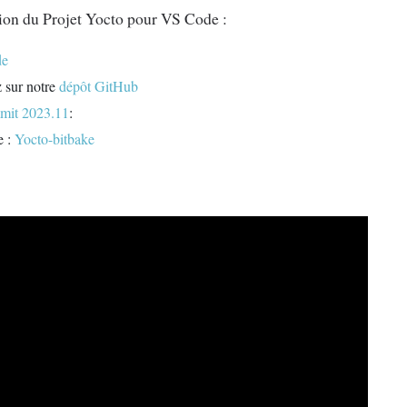
sion du Projet Yocto pour VS Code :
de
z sur notre
dépôt GitHub
mmit 2023.11
:
e :
Yocto-bitbake