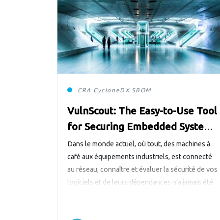
CRA
CycloneDX
SBOM
VulnScout: The Easy-to-Use Tool
for Securing Embedded Systems
and Staying Compliant
Dans le monde actuel, où tout, des machines à
café aux équipements industriels, est connecté
au réseau, connaître et évaluer la sécurité de vos
logiciels et de leurs dépendances n’a jamais été
aussi crucial. La plupart des vulnérabilités
proviennent de petits bogues dans des