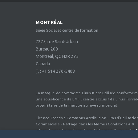
MONTRÉAL
Siège Social et centre de formation
7275, rue Saint-Urbain
Bureau 200
Montréal, QC H2R 2Y5
Canada
T.
:
+1 514 276-5468
La marque de commerce Linux® est utilisée conformém
une sous-licence de LMI, licencié exclusif de Linus Torval
propriétaire de la marque au niveau mondial.
Licence Creative Commons Attribution - Pas d'Utilisatio
Commerciale - Partage dans les Mêmes Conditions 4.0
International. Insignificons" par Muhamad Ulum de
the 
Project
, under CC BY 3.0 US.