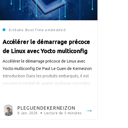
bitbake
BootTime
embedded
Accélérer le démarrage précoce
de Linux avec Yocto multiconfig
Accélérer le démarrage précoce de Linux avec
Yocto multiconfig De Paul Le Guen de Kerneizon
Introduction Dans les produits embarqués, il est
souvent essentiel de gagner quelques secondes,
voire quelques centaines de millisecondes, entre
la mise sous tension et la disponibilité de
l’application. Dans cet article, je vais présenter un
PLEGUENDEKERNEIZON
workflow pratique pour mesurer, comparer […]
8 Jan. 2026
Lecture de
5
minutes.