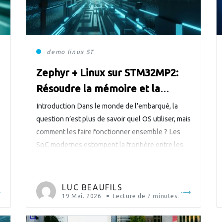
demo
linux
ST
Zephyr + Linux sur STM32MP2:
Résoudre la mémoire et la
sécurité pour une opération à
Introduction Dans le monde de l’embarqué, la
faible consommation
question n’est plus de savoir quel OS utiliser, mais
comment les faire fonctionner ensemble ? Les
SoC modernes estompent la frontière entre les
microcontrôleurs temps réel et les processeurs
d’application. Des puces comme le STM32MP2
z
de STMicroelectronics intègrent à la fois un
LUC BEAUFILS
Cortex-A35, capable d’exécuter une distribution
19 Mai. 2026
Lecture de
7
minutes.
Linux […]