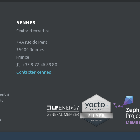
RENNES
Centre d'expertise
74A rue de Paris
35000
Rennes
France
T.
:
+33 9 72 46 89 80
Contacter Rennes
ent à
ds,
n
Noun