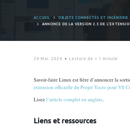
ACCUEIL
OBJETS CONNECTÉS ET INGÉNIERIE
ANNONCE DE LA VERSION 2.5 DE L’EXTENS
29 Mai. 2024
Lecture de
< 1
minute
Savoir-faire Linux est fière d’annoncer la sortie
extension officielle du Projet Yocto pour VS 
Lisez
l’article complet en anglais
.
Liens et ressources