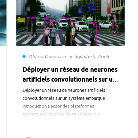
Objets Connectés et Ingénierie Produits
systèmes
Déployer un réseau de neurones
artificiels convolutionnels sur un
système embarqué
Déployer un réseau de neurones artificiels
convolutionnels sur un système embarqué
Introduction L’essor des plateformes
embarquées capables de traitement IA a
profondément changé la donne : il est désormais
possible de déployer des solutions intelligentes