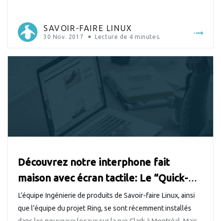
technologies libres et open source, leader au Canada et
implantée en France depuis 2014. Elle a […]
SAVOIR-FAIRE LINUX
30 Nov. 2017
Lecture de
4
minutes.
Découvrez notre interphone fait
maison avec écran tactile: Le “Quick-
Phone”
L’équipe Ingénierie de produits de Savoir-faire Linux, ainsi
que l’équipe du projet Ring, se sont récemment installés