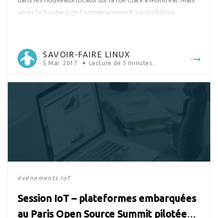
dans les nouveaux locaux sur la rue Clark à Montréal. Mais
après le bonheur de l’emménagement, un problème
apparut : à l’heure du déjeuner, les livreurs devaient cogner
à la porte pour rentrer. Notre équipe a donc imaginé, conçu
[…]
SAVOIR-FAIRE LINUX
5 Mai. 2017
Lecture de
5
minutes.
événements
IoT
Session IoT – plateformes embarquées
au Paris Open Source Summit pilotée