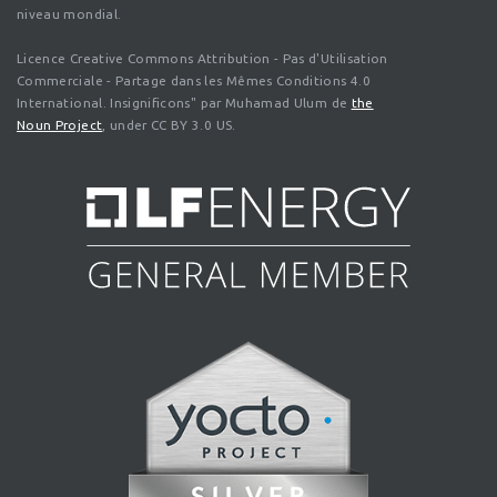
niveau mondial.
Licence Creative Commons Attribution - Pas d'Utilisation
Commerciale - Partage dans les Mêmes Conditions 4.0
International. Insignificons" par Muhamad Ulum de
the
Noun Project
, under CC BY 3.0 US.