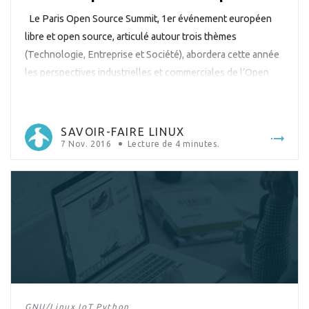
par l’équipe Savoir-faire Linux
Le Paris Open Source Summit, 1er événement européen
libre et open source, articulé autour trois thèmes
(Technologie, Entreprise et Société), abordera cette année
les perspectives industrielles et commerciales de l’Open
Source mais aussi ses impacts technologiques et sociaux.
Savoir-faire Linux qui s’est activement impliqué dans
l’organisation de cet événement en définissant notamment
SAVOIR-FAIRE LINUX
le programme de […]
7 Nov. 2016
Lecture de
4
minutes.
GNU/Linux
IoT
Python