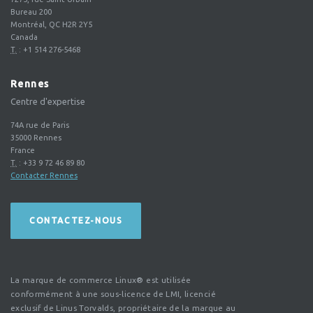
Bureau 200
Montréal, QC H2R 2Y5
Canada
T.
:
+1 514 276-5468
Rennes
Centre d'expertise
74A rue de Paris
35000
Rennes
France
T.
:
+33 9 72 46 89 80
Contacter Rennes
CONTACTEZ-NOUS
La marque de commerce Linux® est utilisée
conformément à une sous-licence de LMI, licencié
exclusif de Linus Torvalds, propriétaire de la marque au