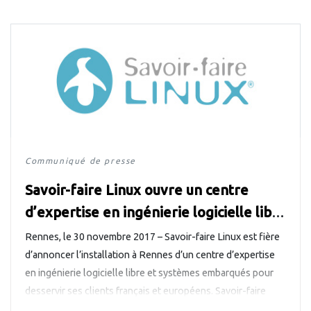
Communiqué de presse
Savoir-faire Linux ouvre un centre
d’expertise en ingénierie logicielle libre
et systèmes embarqués à Rennes
Rennes, le 30 novembre 2017 – Savoir-faire Linux est fière
d’annoncer l’installation à Rennes d’un centre d’expertise
en ingénierie logicielle libre et systèmes embarqués pour
desservir ses clients français et européens. Savoir-faire
Linux est une entreprise québécoise experte en