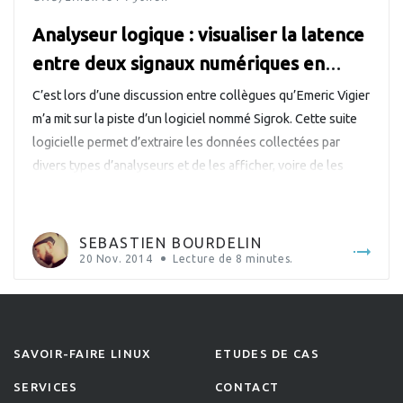
Analyseur logique : visualiser la latence
entre deux signaux numériques en
temps réel avec sigrok et matplotlib
C’est lors d’une discussion entre collègues qu’Emeric Vigier
m’a mit sur la piste d’un logiciel nommé Sigrok. Cette suite
logicielle permet d’extraire les données collectées par
divers types d’analyseurs et de les afficher, voire de les
traiter, à l’aide de décodeurs de protocole.
SEBASTIEN BOURDELIN
20 Nov. 2014
Lecture de
8
minutes.
SAVOIR-FAIRE LINUX
ETUDES DE CAS
SERVICES
CONTACT