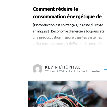
Comment réduire la
consommation énergétique de
vos systèmes embarqués
[L’introduction est en français, le reste du texte
en anglais] L’économie d’énergie a toujours été
une préoccupation majeure dans les systèmes
embarqués, puisque par définition, ils peuvent
avoir des contraintes énergétiques. Bien sûr,
aujourd’hui, l’économie d’énergie est toujours au
cœur des discussions. L’économie d’énergie est
KÉVIN L'HÔPITAL
toujours un ensemble de compromis. En termes
22 Jan. 2024
Lecture de
6
minutes.
de disponibilité […]