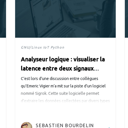
inux
GNU/Linux
IoT
Python
Analyseur logique : visualiser la
latence entre deux signaux
numériques en temps réel avec
C’est lors d’une discussion entre collègues
sigrok et matplotlib
qu’Emeric Vigier m’a mit sur la piste d’un logiciel
nommé Sigrok. Cette suite logicielle permet
d’extraire les données collectées par divers types
d’analyseurs et de les afficher, voire de les traiter,
à l’aide de décodeurs de protocole.
SEBASTIEN BOURDELIN