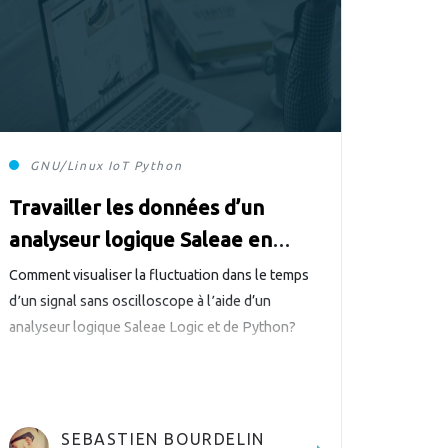
GNU/Linux
IoT
Python
Travailler les données d’un
analyseur logique Saleae en
Python
Comment visualiser la fluctuation dans le temps
d՚un signal sans oscilloscope à l՚aide d’un
analyseur logique Saleae Logic et de Python?
SEBASTIEN BOURDELIN