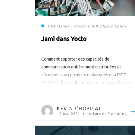
GNU/Linux
Industrie 4.0
Objets Connectés
Jami dans Yocto
Comment apporter des capacités de
communication entièrement distribuées et
sécurisées aux produits embarqués et à l’IOT
(Partie 1). [L’introduction est en français, le reste
du texte en anglais] Jami est un outil de
communication développé par Savoir-faire Linux.
Il est disponible sur Windows, MacOS, des
KÉVIN L'HÔPITAL
distributions Linux standards comme Ubuntu ou
19 Avr. 2021
Lecture de
3
minutes.
Fedora et sur smartphones […]