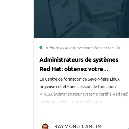
Administration système
formation
GNU/L
​​​​​Administrateurs de systèmes
Red Hat: obtenez votre
certification!
Le Centre de formation de Savoir-faire Linux
organise cet été une session de formation
RHCSA (Administrateur système certifié Red Hat)
qui donnera lieu à une certification.
RAYMOND CANTIN