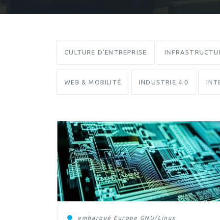
CULTURE D'ENTREPRISE
INFRASTRUCTU
WEB & MOBILITÉ
INDUSTRIE 4.0
INT
embarqué
Europe
GNU/Linux