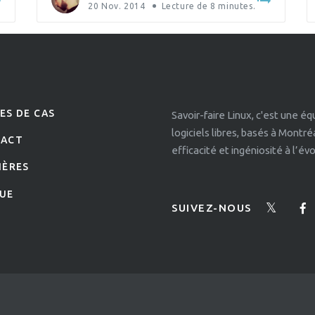
20 Nov. 2014
Lecture de
8
minutes.
ES DE CAS
Savoir-faire Linux, c'est une é
logiciels libres, basés à Montr
TACT
efficacité et ingéniosité à l’é
IÈRES
UE
SUIVEZ-NOUS