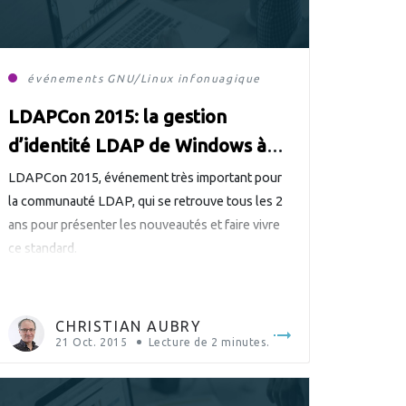
événements
GNU/Linux
infonuagique
LDAPCon 2015: la gestion
d’identité LDAP de Windows à
Linux en passant par le « cloud »
LDAPCon 2015, événement très important pour
la communauté LDAP, qui se retrouve tous les 2
ans pour présenter les nouveautés et faire vivre
ce standard.
CHRISTIAN AUBRY
21 Oct. 2015
Lecture de
2
minutes.