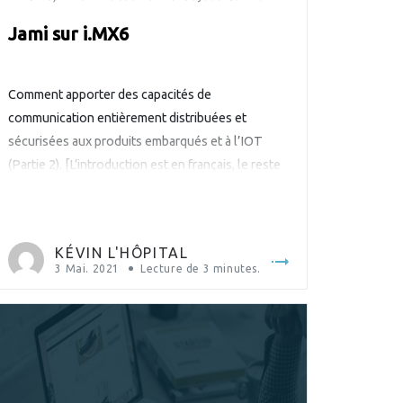
Jami sur i.MX6
Comment apporter des capacités de
communication entièrement distribuées et
sécurisées aux produits embarqués et à l’IOT
(Partie 2). [L’introduction est en français, le reste
du texte en anglais] Dans un précédent article,
nous vous présentions notre travail sur l’ajout de
Jami dans Yocto. C’était un grand pas pour
KÉVIN L'HÔPITAL
l’utilisation de Jami sur tous types d’appareils.
3 Mai. 2021
Lecture de
3
minutes.
[…]