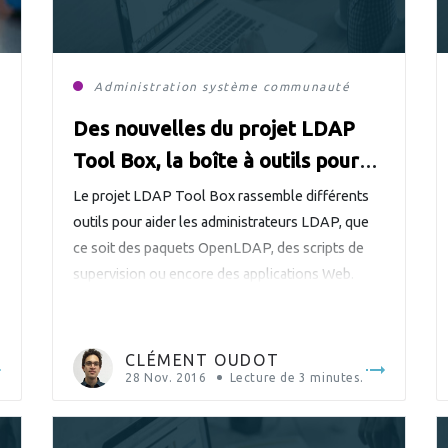
 et Ingénierie Produits
Administration système
communauté
contribution
Des nouvelles du projet LDAP
Tool Box, la boîte à outils pour
les annuaires LDAP
Le projet LDAP Tool Box rassemble différents
outils pour aider les administrateurs LDAP, que
ce soit des paquets OpenLDAP, des scripts de
supervision ou encore des applications Web.
L’objectif est de simplifier la vie des
administrateurs LDAP, car comme l’indique la
description du projet : Même les administrateurs
CLÉMENT OUDOT
LDAP ont besoin d’aide Tous les outils proposés
28 Nov. 2016
Lecture de
3
minutes.
sont […]