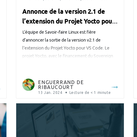
Annonce de la version 2.1 de
l’extension du Projet Yocto pour
VS Code
L’équipe de Savoir-faire Linux est fière
d’annoncer la sortie de la version v2.1 de
l’extension du Projet Yocto pour VS Code. Le
projet Yocto, avec le financement du Sovereign
Tech Fund, a entrepris d’étendre et de
moderniser cette technologie pour les cinq
années à venir. Au sein de cette initiative, Savoir-
ENGUERRAND DE
RIBAUCOURT
faire Linux s’est vu confier […]
13 Jan. 2024
Lecture de
< 1
minute