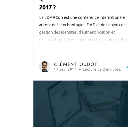
2017 ?
La LDAPCon est une conférence internationale
autour de la technologie LDAP et des enjeux de
gestion des identités, d’authentification et
d’habilitation. L’événement qui se déroulera cette
année à Bruxelles du 19 au 20 octobre, se tient
tous les deux ans dans un pays différent : 2007 à
Cologne en Allemagne 2009 à Portland aux
CLÉMENT OUDOT
États-Unis […]
19 Sep. 2017
Lecture de
2
minutes.