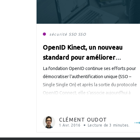
sécurité
SSO
SSO
OpenID Kinect, un nouveau
standard pour améliorer
l’adoption du SSO par les
La fondation OpenID continue ses efforts pour
utilisateurs
démocratiser l’authentification unique (SSO –
Single Single On) et après la sortie du protocole
OpenID Connect, elle s’associe aujourd’hui à
Microsoft pour travailler sur un nouveau standar
: OpenID Kinect. La ludification de la sécurité
C’est un fait reconnu en informatique, la
CLÉMENT OUDOT
ludification des applications a permis une […]
1 Avr. 2016
Lecture de
3
minutes.