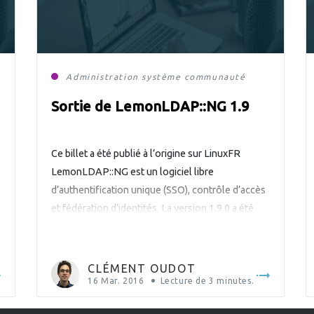
Administration système
communauté
LDAP
Sortie de LemonLDAP::NG 1.9
Ce billet a été publié à l’origine sur LinuxFR
LemonLDAP::NG est un logiciel libre
d’authentification unique (SSO), contrôle d’accès
et fédération d’identités. La version 1.9.0 a été
d
publiée le 2 mars 2016. LemonLDAP::NG est écrit
en Perl et publié sous licence GPL. Cette
nouvelle version majeure apporte de grands
CLÉMENT OUDOT
changements au logiciel comme le support […]
16 Mar. 2016
Lecture de
3
minutes.