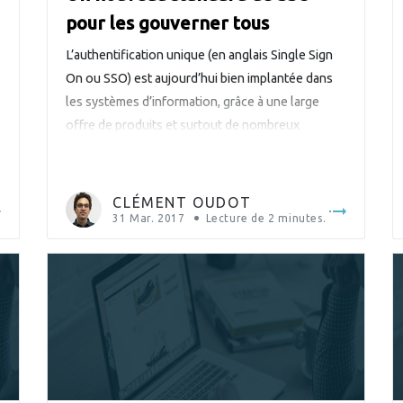
pour les gouverner tous
L’authentification unique (en anglais Single Sign
On ou SSO) est aujourd’hui bien implantée dans
les systèmes d’information, grâce à une large
offre de produits et surtout de nombreux
standards comme CAS, SAML ou OpenID
Connect, pour ne citer que les plus importants.
Cependant, ce domaine reste difficile d’accès car
CLÉMENT OUDOT
chaque nouvelle norme demande un temps […]
31 Mar. 2017
Lecture de
2
minutes.