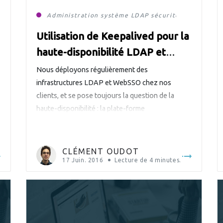
Administration système
LDAP
sécurité
Utilisation de Keepalived pour la
haute-disponibilité LDAP et
HTTP
Nous déployons régulièrement des
infrastructures LDAP et WebSSO chez nos
clients, et se pose toujours la question de la
haute-disponibilité : la plate-forme
d’authentification devenant centrale, il est
indispensable de se prémunir d’un arrêt de
service, que ce soit de l’annuaire LDAP ou du
CLÉMENT OUDOT
portail d’authentification Web. Nous allons voir
17 Juin. 2016
Lecture de
4
minutes.
comment le logiciel Keepalived peut […]