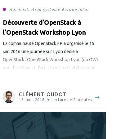
Administration système
Europe
infonuagique
Découverte d’OpenStack à
l’OpenStack Workshop Lyon
La communauté OpenStack FR a organisé le 15
juin 2016 une journée sur Lyon dédié à
OpenStack : OpenStack Workshop Lyon (ou OWL
pour les intimes). J’ai participé à cet atelier pour
découvrir un peu mieux OpenStack et rencontrer
les membres influents de sa communauté en
France. La journée est introduite par Adrien Cunin
CLÉMENT OUDOT
de […]
16 Juin. 2016
Lecture de
2
minutes.