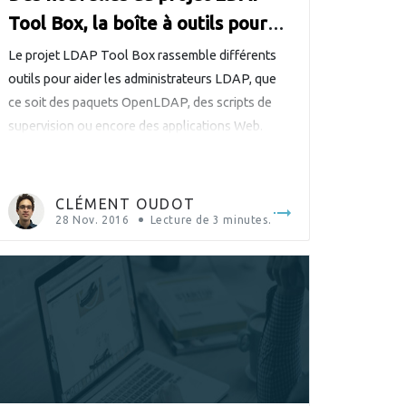
Tool Box, la boîte à outils pour
les annuaires LDAP
Le projet LDAP Tool Box rassemble différents
outils pour aider les administrateurs LDAP, que
ce soit des paquets OpenLDAP, des scripts de
supervision ou encore des applications Web.
L’objectif est de simplifier la vie des
administrateurs LDAP, car comme l’indique la
description du projet : Même les administrateurs
CLÉMENT OUDOT
LDAP ont besoin d’aide Tous les outils proposés
28 Nov. 2016
Lecture de
3
minutes.
sont […]