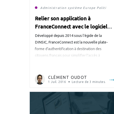
Administration système
Europe
Politique
Relier son application à
FranceConnect avec le logiciel
libre LemonLDAP::NG
Développé depuis 2014 sous l’égide de la
DINSIC, FranceConnect est la nouvelle plate-
forme d’authentification à destination des
citoyens français pour simplifier l’accès à
l’administration en ligne. Annoncé officiellement
il y a quelques jours par le secrétaire d’État
chargé de la réforme de l’État et de la
CLÉMENT OUDOT
simplification, FranceConnect est déjà utilisé par
1 Juil. 2016
Lecture de
3
minutes.
de nombreuses administrations. […]