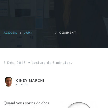
ACCUEIL
JAMI
COMMENT
RING
COMMUNIQUE
AVEC LES
APPAREILS
CONNECTÉS #IOT
8 Déc. 2015
Lecture de
3
minutes.
CINDY MARCHI
cmarchi
Quand vous sortez de chez