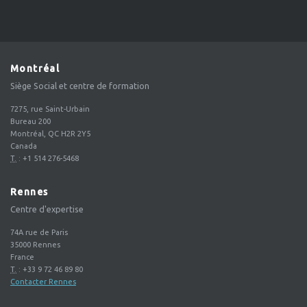
Montréal
Siège Social et centre de formation
7275, rue Saint-Urbain
Bureau 200
Montréal, QC H2R 2Y5
Canada
T.
:
+1 514 276-5468
Rennes
Centre d'expertise
74A rue de Paris
35000
Rennes
France
T.
:
+33 9 72 46 89 80
Contacter Rennes