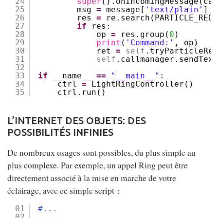
24
super
().onIncomingMessage(cal
25
msg 
=
message[
'text/plain'
]
26
res 
=
re.search(PARTICLE_REQ_
27
if
res:
28
op 
=
res.group(
0
)
29
print
(
'Command:'
, op)
30
ret 
=
self
.tryParticleReq
31
self
.callmanager.sendText
32
33
if
__name__ 
=
=
"__main__"
:
34
ctrl 
=
LightRingController()
35
ctrl.run()
L’INTERNET DES OBJETS: DES
POSSIBILITÉS INFINIES
De nombreux usages sont possibles, du plus simple au
plus complexe. Par exemple, un appel Ring peut être
directement associé à la mise en marche de votre
éclairage, avec ce simple script :
01
#...
02