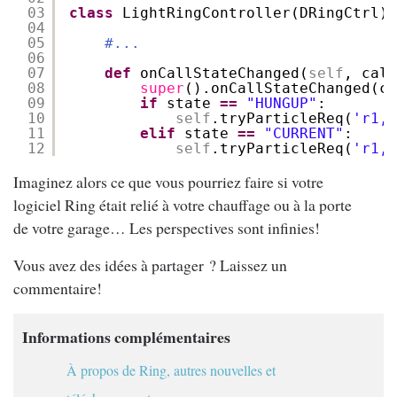
03
class
LightRingController(DRingCtrl):
04
05
#...
06
07
def
onCallStateChanged(
self
, call
08
super
().onCallStateChanged(c
09
if
state 
=
=
"HUNGUP"
:
10
self
.tryParticleReq(
'r1,L
11
elif
state 
=
=
"CURRENT"
:
12
self
.tryParticleReq(
'r1,H
Imaginez alors ce que vous pourriez faire si votre
logiciel Ring était relié à votre chauffage ou à la porte
de votre garage… Les perspectives sont infinies!
Vous avez des idées à partager ? Laissez un
commentaire!
Informations complémentaires
À propos de Ring, autres nouvelles et