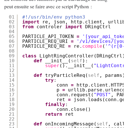
peut ensuite se faire avec ce script Python :
01
#!/usr/bin/env python3
02
import
re, json, http.client, urllib.
03
from
controler 
import
DRingCtrl
04
05
PARTICLE_API_TOKEN 
=
'[your_api_token
06
PARTICLE_REQ_URI 
=
'/v1/devices/[your
07
PARTICLE_REQ_RE 
=
re.
compile
(
'^(r[0-4
08
09
class
LightRingController(DRingCtrl):
10
def
__init__(
self
):
11
super
().__init__(
"LightContro
12
13
def
tryParticleReq(
self
, params):
14
try
:
15
conn 
=
http.client.HTTPSC
16
p 
=
urllib.parse.urlencod
17
conn.request(
"POST"
, PART
18
ret 
=
json.loads(conn.get
19
finally
:
20
conn.close()
21
return
ret
22
23
def
onIncomingMessage(
self
, calli