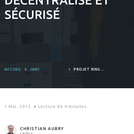
DÉCENTRALISÉ ET
SÉCURISÉ
ACCUEIL
JAMI
PROJET RING :
DÉCRYPTAGE
D’UN SYSTÈME DE
COMMUNICATION
DÉCENTRALISÉ ET
SÉCURISÉ
1 Mai. 2015
Lecture de
4
minutes.
CHRISTIAN AUBRY
caubry