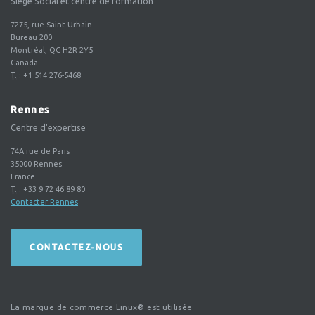
Siège Social et centre de formation
7275, rue Saint-Urbain
Bureau 200
Montréal, QC H2R 2Y5
Canada
T.
:
+1 514 276-5468
Rennes
Centre d'expertise
74A rue de Paris
35000
Rennes
France
T.
:
+33 9 72 46 89 80
Contacter Rennes
CONTACTEZ-NOUS
La marque de commerce Linux® est utilisée