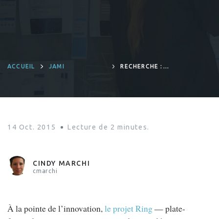
ACCUEIL
JAMI
RECHERCHE :
L’UQAM RELÈVE
LES DÉFIS
TECHNIQUES DU
PROJET RING
14 Oct. 2015
Lecture de
2
minutes.
CINDY MARCHI
cmarchi
À la pointe de l’innovation,
le projet Ring
— plate-