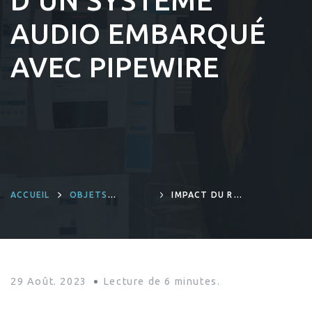
D’UN SYSTÈME
AUDIO EMBARQUÉ
AVEC PIPEWIRE
ACCUEIL
OBJETS
IMPACT DU RÉ-
CONNECTÉS ET
ÉCHANTILLONNAGE
INGÉNIERIE
SUR LES
PRODUITS
PERFORMANCES
D’UN SYSTÈME
AUDIO EMBARQUÉ
AVEC PIPEWIRE
29 Août. 2023
Lecture de
6
minutes.