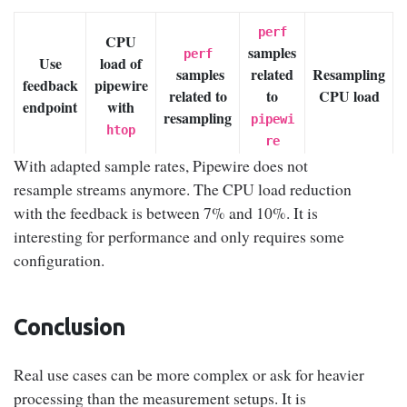
perf
CPU
samples
perf
Use
load of
samples
related
Resampling
feedback
pipewire
related to
to
CPU load
endpoint
with
resampling
pipewi
htop
re
With adapted sample rates, Pipewire does not
No
resample streams anymore. The CPU load reduction
with the feedback is between 7% and 10%. It is
(USB
interesting for performance and only requires some
gadget
24% ~
7.60% ~
configuration.
in
14.38%
31.65%
30%
9.50%
adapti
ve
Conclusion
mode)
Real use cases can be more complex or ask for heavier
Yes
processing than the measurement setups. It is