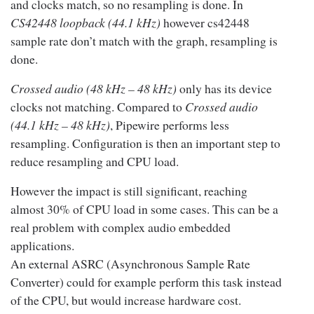
and clocks match, so no resampling is done. In
kHz)
CS42448 loopback (44.1 kHz)
however cs42448
CS42448
sample rate don’t match with the graph, resampling is
9% ~
loopback
No sample
24.26%
0%
done.
12%
(48 kHz)
Crossed audio (48 kHz – 48 kHz)
only has its device
CS42448
clocks not matching. Compared to
Crossed audio
29%
loopback
14.80% ~
(44.1 kHz – 48 kHz)
, Pipewire performs less
~
25.73%
50.43%
(44.1
15.82%
resampling. Configuration is then an important step to
31%
kHz)
reduce resampling and CPU load.
Table 1 :
CPU load measurement results
However the impact is still significant, reaching
almost 30% of CPU load in some cases. This can be a
real problem with complex audio embedded
applications.
An external ASRC (Asynchronous Sample Rate
Converter) could for example perform this task instead
of the CPU, but would increase hardware cost.