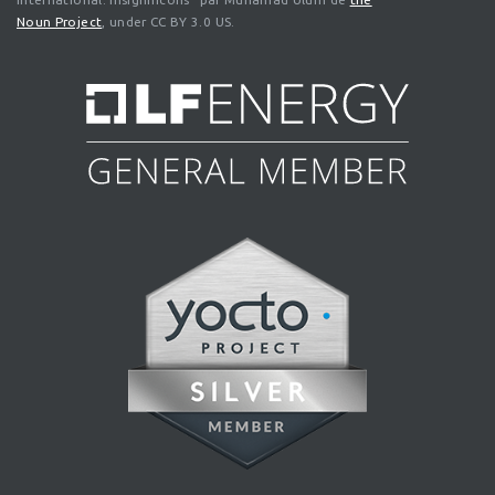
Noun Project
, under CC BY 3.0 US.