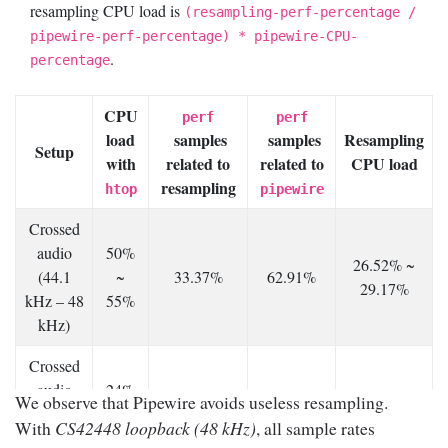
resampling CPU load is
(resampling-perf-percentage /
pipewire-perf-percentage) * pipewire-CPU-
.
percentage
CPU
perf
perf
load
samples
samples
Resampling
Setup
with
related to
related to
CPU load
resampling
htop
pipewire
Crossed
audio
50%
26.52% ~
(44.1
~
33.37%
62.91%
29.17%
kHz – 48
55%
kHz)
Crossed
audio
24%
We observe that Pipewire avoids useless resampling.
7.60% ~
(48 kHz
~
14.38%
31.65%
9.50%
With
CS42448 loopback (48 kHz)
, all sample rates
– 48
30%