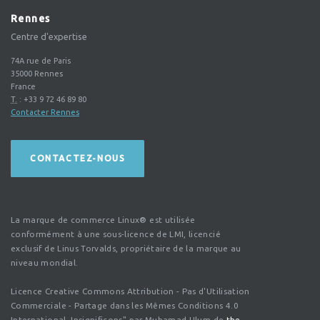
Rennes
Centre d'expertise
74A rue de Paris
35000
Rennes
France
T.
:
+33 9 72 46 89 80
Contacter Rennes
CONTACTEZ-NOUS
La marque de commerce Linux® est utilisée
conformément à une sous-licence de LMI, licencié
exclusif de Linus Torvalds, propriétaire de la marque au
niveau mondial.
Licence Creative Commons Attribution - Pas d'Utilisation
Commerciale - Partage dans les Mêmes Conditions 4.0
International. Insignificons" par Muhamad Ulum de
the