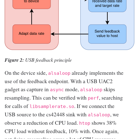
Figure 2:
USB feedback principle
On the device side,
already implements the
alsaloop
use of the feedback endpoint. With a USB UAC2
gadget as capture in
mode,
skips
async
alsaloop
resampling. This can be verified with
, searching
perf
for calls of
. If we connect the
libsamplerate.so
USB source to the cs42448 sink with
, we
alsaloop
observe a reduction of CPU load.
shows 38%
htop
CPU load without feedback, 10% with. Once again,
not doing resampling saves a lot of CPU resources.