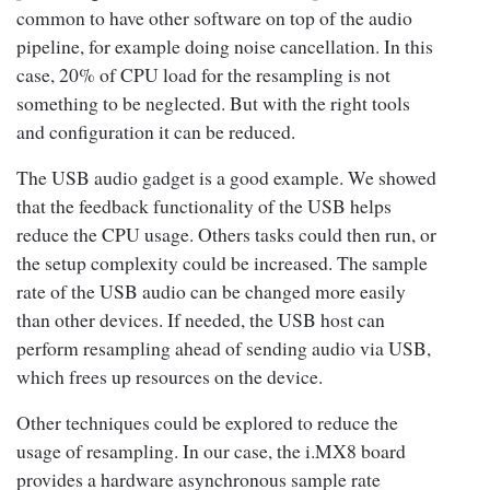
common to have other software on top of the audio
(USB
pipeline, for example doing noise cancellation. In this
gadget
20% ~
No sample
35.25%
0%
case, 20% of CPU load for the resampling is not
in
23%
something to be neglected. But with the right tools
async
and configuration it can be reduced.
mode)
The USB audio gadget is a good example. We showed
Table 2 :
Resampling CPU load for Crossed audio (48 kHz – 48
that the feedback functionality of the USB helps
kHz) setup with feedback support
reduce the CPU usage. Others tasks could then run, or
the setup complexity could be increased. The sample
rate of the USB audio can be changed more easily
than other devices. If needed, the USB host can
perform resampling ahead of sending audio via USB,
which frees up resources on the device.
Other techniques could be explored to reduce the
usage of resampling. In our case, the i.MX8 board
provides a hardware asynchronous sample rate