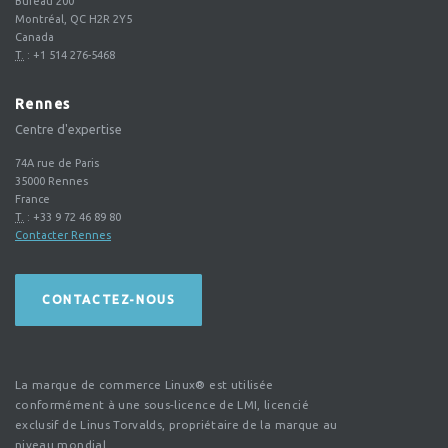
Bureau 200
Montréal, QC H2R 2Y5
Canada
T.
:
+1 514 276-5468
Rennes
Centre d'expertise
74A rue de Paris
35000
Rennes
France
T.
:
+33 9 72 46 89 80
Contacter Rennes
CONTACTEZ-NOUS
La marque de commerce Linux® est utilisée
conformément à une sous-licence de LMI, licencié
exclusif de Linus Torvalds, propriétaire de la marque au
niveau mondial.