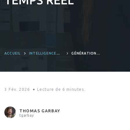
TEMPS RÉEL
ACCUEIL
INTELLIGENCE
GÉNÉRATION
ARTIFICIELLE
DE DONNÉES
LIDAR
SYNTHÉTIQUES
POUR DÉTECTION
TEMPS RÉEL
3 Fév. 2026
Lecture de
6
minutes.
THOMAS GARBAY
tgarbay