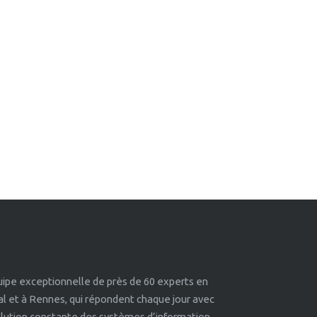
quipe exceptionnelle de près de 60 experts en
éal et à Rennes, qui répondent chaque jour avec
volution constante des systèmes d’information.