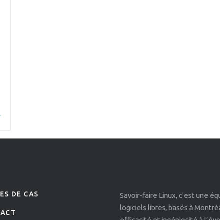
ES DE CAS
Savoir-faire Linux, c'est une é
logiciels libres, basés à Montr
TACT
efficacité et ingéniosité à l’é