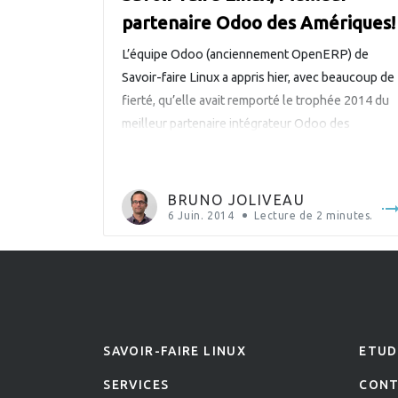
partenaire Odoo des Amériques!
L’équipe Odoo (anciennement OpenERP) de
Savoir-faire Linux a appris hier, avec beaucoup de
fierté, qu’elle avait remporté le trophée 2014 du
meilleur partenaire intégrateur Odoo des
Amériques…
BRUNO JOLIVEAU
6 Juin. 2014
Lecture de
2
minutes.
SAVOIR-FAIRE LINUX
ETUD
SERVICES
CON