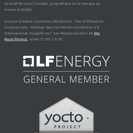
exclusif de Linus Torvalds, propriétaire de la marque au
niveau mondial.
Licence Creative Commons Attribution - Pas d'Utilisation
Commerciale - Partage dans les Mêmes Conditions 4.0
International. Insignificons" par Muhamad Ulum de
the
Noun Project
, under CC BY 3.0 US.