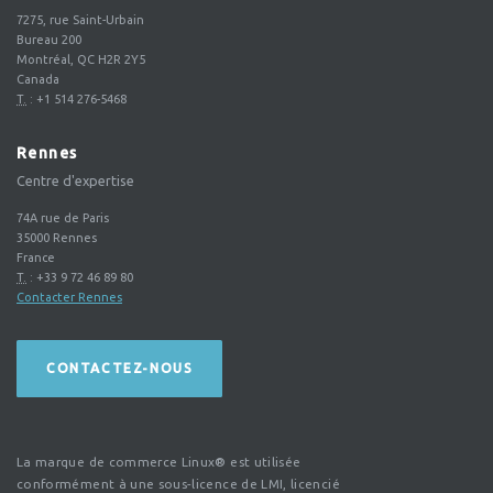
7275, rue Saint-Urbain
Bureau 200
Montréal, QC H2R 2Y5
Canada
T.
:
+1 514 276-5468
Rennes
Centre d'expertise
74A rue de Paris
35000
Rennes
France
T.
:
+33 9 72 46 89 80
Contacter Rennes
CONTACTEZ-NOUS
La marque de commerce Linux® est utilisée
conformément à une sous-licence de LMI, licencié