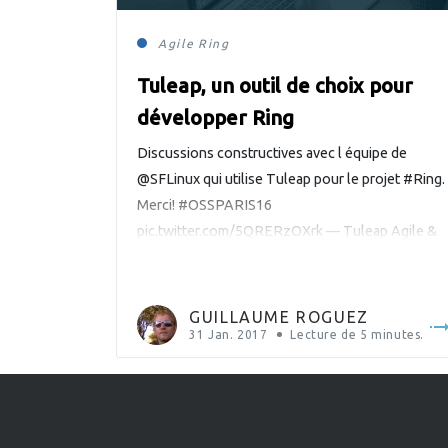
Agile
Ring
Tuleap, un outil de choix pour
développer Ring
Discussions constructives avec l équipe de
@SFLinux qui utilise Tuleap pour le projet #Ring.
Merci! #OSSPARIS16
pic.twitter.com/5QRERzOXrk — Tuleap Agile &
Libre (@TuleapOpenALM) 16 novembre 2016 En
novembre dernier, dans le cadre du «Paris Open
Source Summit», nos développeurs de Ring ont
GUILLAUME ROGUEZ
rencontré l’équipe d’Enalean, qui développe
31 Jan. 2017
Lecture de
5
minutes.
l’outil open source Tuleap, utilisé pour le
développement […]