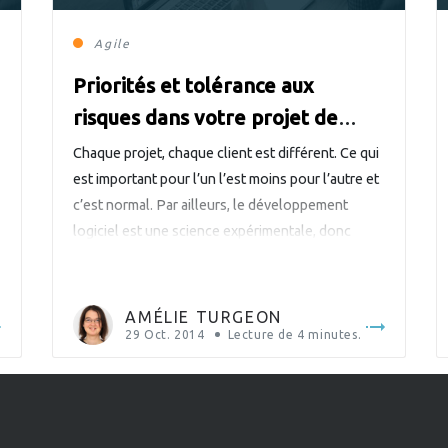
Agile
Priorités et tolérance aux
risques dans votre projet de
développement
Chaque projet, chaque client est différent. Ce qui
est important pour l’un l’est moins pour l’autre et
c’est normal. Par ailleurs, le développement
logiciel est une science expérimentale, donc
inexacte, et chaque décision prise en cours de
développement aura une incidence sur toute la
durée de vie du logiciel. Pour comprendre votre
AMÉLIE TURGEON
réalité, donc, et […]
29 Oct. 2014
Lecture de
4
minutes.