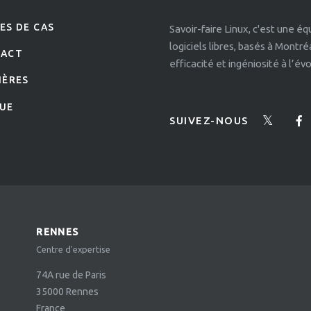
ES DE CAS
Savoir-faire Linux, c'est une é
logiciels libres, basés à Montr
TACT
efficacité et ingéniosité à l’é
IÈRES
UE
SUIVEZ-NOUS
RENNES
Centre d'expertise
74A rue de Paris
35000
Rennes
France