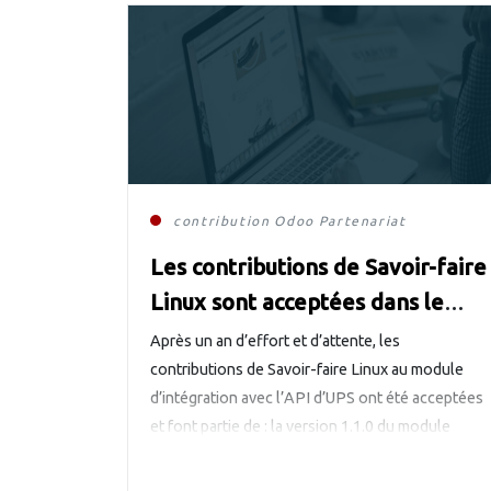
contribution
Odoo
Partenariat
Les contributions de Savoir-faire
Linux sont acceptées dans le
module d’intégration avec UPS
Après un an d’effort et d’attente, les
contributions de Savoir-faire Linux au module
d’intégration avec l’API d’UPS ont été acceptées
et font partie de : la version 1.1.0 du module
ups_shipping la version 0.4.3 de la librairie PyUPS
Grâce à Joao Alfredo Gama Batista, le module