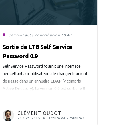
communauté
contribution
LDAP
Sortie de LTB Self Service
Password 0.9
Self Service Password fournit une interface
permettant aux utilisateurs de changer leur mot
de passe dans un annuaire LDAP (y compris
Active Directory). La version 0.9 est sortie le 8
septembre.
CLÉMENT OUDOT
20 Oct. 2015
Lecture de
2
minutes.