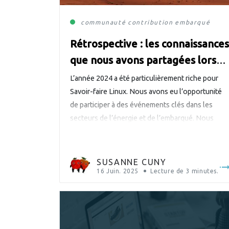
communauté
contribution
embarqué
Rétrospective : les connaissance
que nous avons partagées lors
des conférences internationales
L’année 2024 a été particulièrement riche pour
en 2024
Savoir-faire Linux. Nous avons eu l’opportunité
de participer à des événements clés dans les
secteurs de l’énergie et de l’embarqué. Nous
avons construit de nouveaux partenariats et
renforcé notre position dans la communauté
Open Source. Nous avons également eu le plaisir
SUSANNE CUNY
de sponsoriser deux événements cette année : le
16 Juin. 2025
Lecture de
3
minutes.
[…]