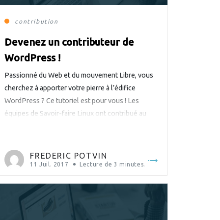
contribution
Devenez un contributeur de
WordPress !
Passionné du Web et du mouvement Libre, vous
cherchez à apporter votre pierre à l’édifice
WordPress ? Ce tutoriel est pour vous ! Les
équipes de Savoir-faire Linux ont contribué au
cœur de l’application et souhaite à son tour vous
initier au développement de la plateforme de
publication en ligne la plus populaire au monde.
FREDERIC POTVIN
[…]
11 Juil. 2017
Lecture de
3
minutes.