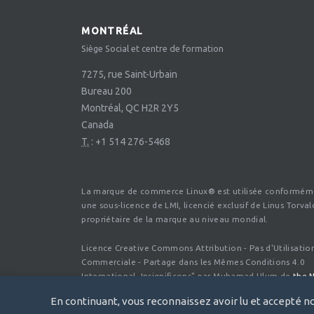
MONTRÉAL
Siège Social et centre de formation
7275, rue Saint-Urbain
Bureau 200
Montréal, QC H2R 2Y5
Canada
T.
:
+1 514 276-5468
La marque de commerce Linux® est utilisée conformém
une sous-licence de LMI, licencié exclusif de Linus Torval
propriétaire de la marque au niveau mondial.
Licence Creative Commons Attribution - Pas d'Utilisatio
Commerciale - Partage dans les Mêmes Conditions 4.0
International. Insignificons" par Muhamad Ulum de
the 
Project
, under CC BY 3.0 US.
En continuant, vous reconnaissez avoir lu et accepté n