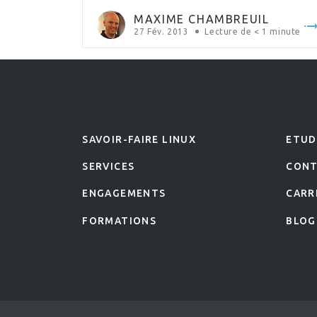
permet désormais de fournir tous les documents
MAXIME CHAMBREUIL
nécessaires à […]
27 Fév. 2013
Lecture de
< 1
minute
SAVOIR-FAIRE LINUX
ETUD
SERVICES
CON
ENGAGEMENTS
CARR
FORMATIONS
BLOG