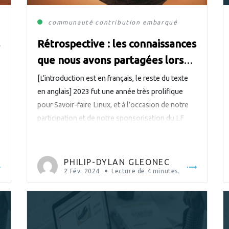
communauté
contribution
embarqué
s
Rétrospective : les connaissances
que nous avons partagées lors
des conférences internationales
[L’introduction est en français, le reste du texte
en 2023
en anglais] 2023 fut une année très prolifique
pour Savoir-faire Linux, et à l’occasion de notre
participation et de notre sponsorisation du LF
Energy Summit 2024, nous souhaitions partager
une rétrospective des conférences auxquelles
nous avons participé en 2023. Grâce à nos
PHILIP-DYLAN GLEONEC
investissements en R&D ainsi que […]
2 Fév. 2024
Lecture de
4
minutes.