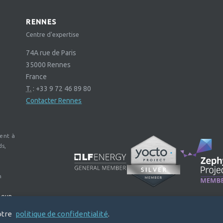
RENNES
Centre d'expertise
74A rue de Paris
35000
Rennes
France
T.
:
+33 9 72 46 89 80
Contacter Rennes
ent à
ds,
n
Noun
otre
politique de confidentialité
.