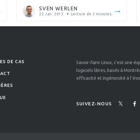
de France) et en_US (anglais des États). Dans la
SVEN WERLEN
plupart des cas, […]
22 Jan. 2013
Lecture de
2
minutes.
ES DE CAS
Savoir-faire Linux, c'est une é
logiciels libres, basés à Montr
TACT
efficacité et ingéniosité à l’é
IÈRES
UE
SUIVEZ-NOUS