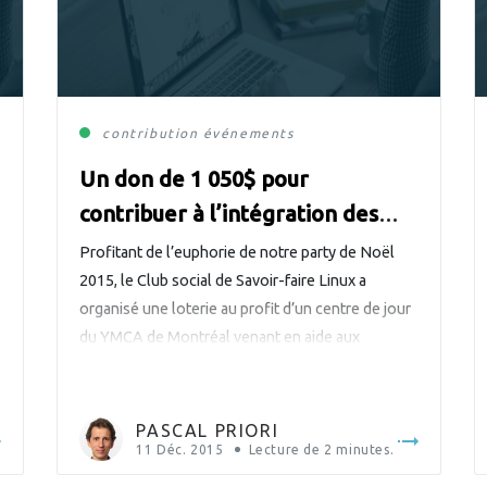
ribution
contribution
événements
Un don de 1 050$ pour
contribuer à l’intégration des
réfugiés à Montréal
Profitant de l’euphorie de notre party de Noël
2015, le Club social de Savoir-faire Linux a
organisé une loterie au profit d’un centre de jour
du YMCA de Montréal venant en aide aux
demandeurs d’asile. Voilà une façon simple de
poser un geste à la fois altruiste et agréable en
faveur de l’intégration des réfugiés. […]
PASCAL PRIORI
s
11 Déc. 2015
Lecture de
2
minutes.