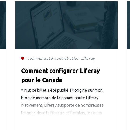
communauté
contribution
Liferay
Comment configurer Liferay
pour le Canada
* NB: ce billet a été publié à l’origine sur mon
blog de membre de la communauté Liferay
Nativement, Liferay supporte de nombreuses
langues dont le français et l’anglais, les deux
langues officielles du Canada. Cependant, la
version francophone incluse est fr_FR (français