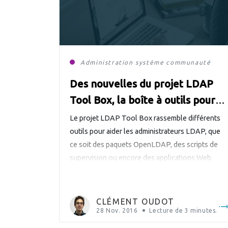
Administration système
communauté
cont
Des nouvelles du projet LDAP
Tool Box, la boîte à outils pour
les annuaires LDAP
Le projet LDAP Tool Box rassemble différents
outils pour aider les administrateurs LDAP, que
ce soit des paquets OpenLDAP, des scripts de
supervision ou encore des applications Web.
L’objectif est de simplifier la vie des
administrateurs LDAP, car comme l’indique la
description du projet : Même les administrateurs
CLÉMENT OUDOT
LDAP ont besoin d’aide Tous les outils proposé
28 Nov. 2016
Lecture de
3
minutes.
sont […]