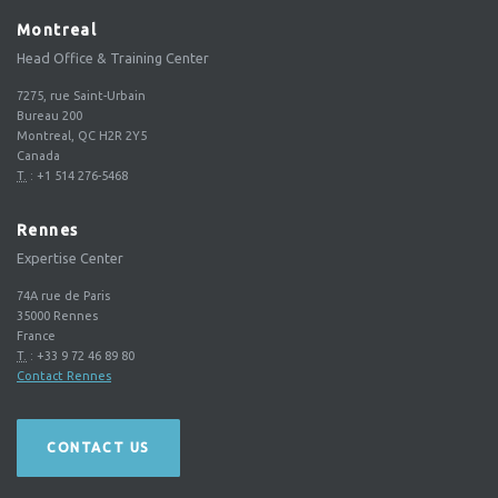
Montreal
Head Office & Training Center
7275, rue Saint-Urbain
Bureau 200
Montreal, QC H2R 2Y5
Canada
T.
:
+1 514 276-5468
Rennes
Expertise Center
74A rue de Paris
35000
Rennes
France
T.
:
+33 9 72 46 89 80
Contact Rennes
CONTACT US