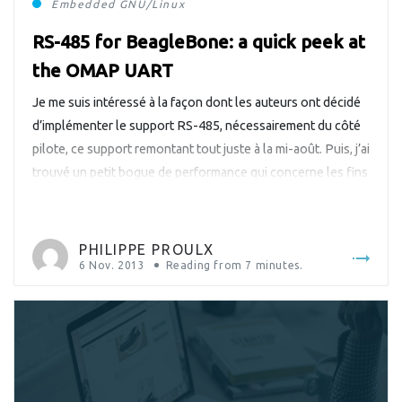
Embedded
GNU/Linux
RS-485 for BeagleBone: a quick peek at
the OMAP UART
Je me suis intéressé à la façon dont les auteurs ont décidé
d’implémenter le support RS-485, nécessairement du côté
pilote, ce support remontant tout juste à la mi-août. Puis, j’ai
trouvé un petit bogue de performance qui concerne les fins
de transmissions qui représentent une étape cruciale dans
l’implémentation du protocole RS-485. J’ai donc soumis un
correctif au noyau de Linux; il a été accepté la semaine
PHILIPPE PROULX
passée.
6 Nov. 2013
Reading from
7
minutes.