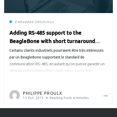
Embedded
GNU/Linux
Adding RS-485 support to the
BeagleBone with short turnaround
delay
Certains clients industriels pourraient être très intéressés
par un BeagleBone supportant le standard de
communication RS-485, en autant qu’on puisse garantir un
délai de redressement très court. Nous avons donc
récemment décidé d’investiguer cette possibilité…
PHILIPPE PROULX
15 Oct. 2013
Reading from
4
minutes.