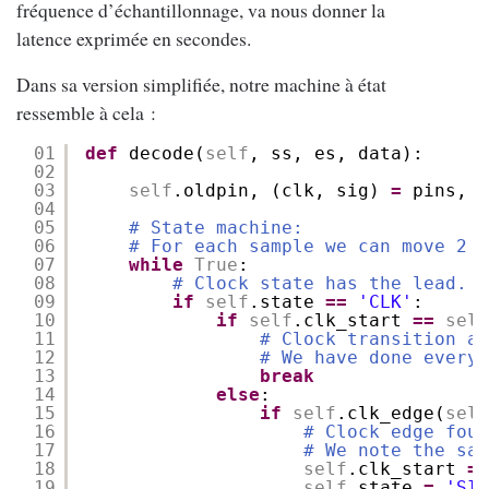
fréquence d’échantillonnage, va nous donner la
latence exprimée en secondes.
Dans sa version simplifiée, notre machine à état
ressemble à cela :
01
def
decode(
self
, ss, es, data):
02
03
self
.oldpin, (clk, sig) 
=
pins, p
04
05
# State machine:
06
# For each sample we can move 2 s
07
while
True
:
08
# Clock state has the lead.
09
if
self
.state 
=
=
'CLK'
:
10
if
self
.clk_start 
=
=
self
11
# Clock transition al
12
# We have done everyt
13
break
14
else
:
15
if
self
.clk_edge(
self
16
# Clock edge foun
17
# We note the sam
18
self
.clk_start 
=
19
self
.state 
=
'SIG