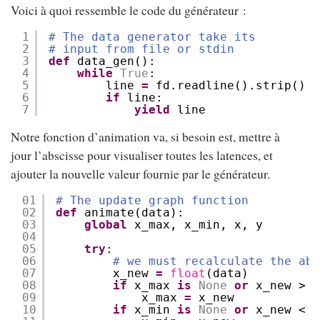
Voici à quoi ressemble le code du générateur :
1
# The data generator take its
2
# input from file or stdin
3
def
data_gen():
4
while
True
:
5
line 
=
fd.readline().strip()
6
if
line:
7
yield
line
Notre fonction d’animation va, si besoin est, mettre à
jour l’abscisse pour visualiser toutes les latences, et
ajouter la nouvelle valeur fournie par le générateur.
01
# The update graph function
02
def
animate(data):
03
global
x_max, x_min, x, y
04
05
try
:
06
# we must recalculate the abs
07
x_new 
=
float
(data)
08
if
x_max 
is
None
or
x_new > x
09
x_max 
=
x_new
10
if
x_min 
is
None
or
x_new < x