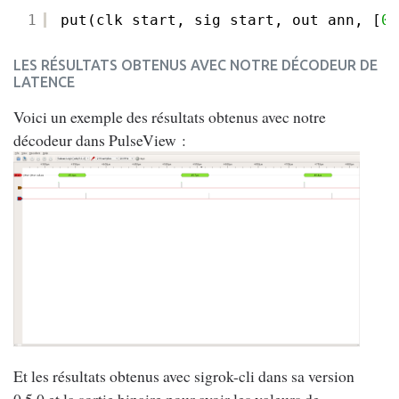
1
put(clk_start, sig_start, out_ann, [
0
,
LES RÉSULTATS OBTENUS AVEC NOTRE DÉCODEUR DE
LATENCE
Voici un exemple des résultats obtenus avec notre
décodeur dans PulseView :
Et les résultats obtenus avec sigrok-cli dans sa version
0.5.0 et la sortie binaire pour avoir les valeurs de