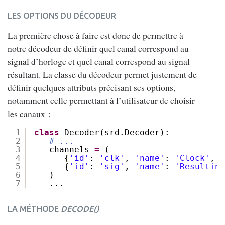
LES OPTIONS DU DÉCODEUR
La première chose à faire est donc de permettre à
notre décodeur de définir quel canal correspond au
signal d’horloge et quel canal correspond au signal
résultant. La classe du décodeur permet justement de
définir quelques attributs précisant ses options,
notamment celle permettant à l’utilisateur de choisir
les canaux :
1
class
Decoder(srd.Decoder):
2
# ...
3
channels 
=
(
4
{
'id'
: 
'clk'
, 
'name'
: 
'Clock'
, 
'
5
{
'id'
: 
'sig'
, 
'name'
: 
'Resulting
6
)
7
...
LA MÉTHODE
DECODE()