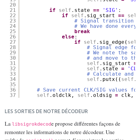
20
21
if
self
.state 
=
=
'SIG'
:
22
if
self
.sig_start 
=
=
self
23
# Signal transition a
24
# We have done everyt
25
break
26
else
:
27
if
self
.sig_edge(
self
28
# Signal edge fou
29
# We note the sam
30
# and move to the
31
self
.sig_start 
=
32
self
.state 
=
'CLK
33
# Calculate and r
34
self
.putx((
self
.s
35
36
# Save current CLK/SIG values for
37
self
.oldclk, 
self
.oldsig 
=
clk, s
LES SORTIES DE NOTRE DÉCODEUR
La
e propose différentes façons de
libsigrokdecod
remonter les informations de notre décodeur. Une
méthode
permet d’enregistrer les sorties