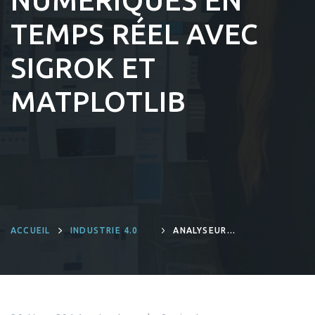
NUMÉRIQUES EN
TEMPS RÉEL AVEC
SIGROK ET
MATPLOTLIB
ACCUEIL
INDUSTRIE 4.0
ANALYSEUR
LOGIQUE :
VISUALISER LA
LATENCE ENTRE
DEUX SIGNAUX
NUMÉRIQUES EN
TEMPS RÉEL AVEC
SIGROK ET