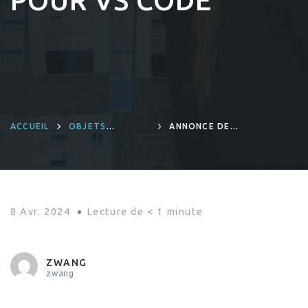
POUR VS CODE
ACCUEIL
OBJETS
ANNONCE DE
CONNECTÉS ET
LA VERSION 2.4
INGÉNIERIE
DE L’EXTENSION
PRODUITS
DU PROJET
YOCTO POUR VS
CODE
8 Avr. 2024
Lecture de
< 1
minute
ZWANG
zwang