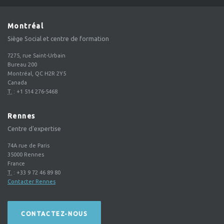
Montréal
Siège Social et centre de formation
7275, rue Saint-Urbain
Bureau 200
Montréal, QC H2R 2Y5
Canada
T.
:
+1 514 276-5468
Rennes
Centre d'expertise
74A rue de Paris
35000
Rennes
France
T.
:
+33 9 72 46 89 80
Contacter Rennes
CONTACTEZ-NOUS