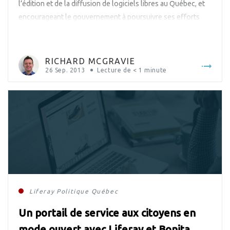
l’édition et de la diffusion de logiciels libres au Québec, et
encourageant le gouvernement à poursuivre ses efforts
pour promouvoir l’utilisation du logiciel libre au sein de
l’administration publique.
RICHARD MCGRAVIE
26 Sep. 2013
Lecture de
< 1
minute
Liferay
Politique
Québec
Un portail de service aux citoyens en
mode ouvert avec Liferay et Bonita