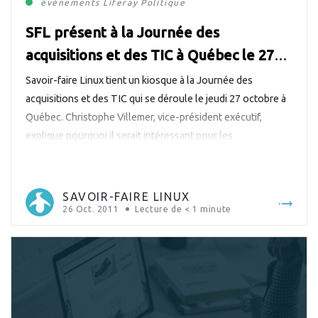
événements
Liferay
Politique
SFL présent à la Journée des
acquisitions et des TIC à Québec le 27
octobre
Savoir-faire Linux tient un kiosque à la Journée des
acquisitions et des TIC qui se déroule le jeudi 27 octobre à
Québec. Christophe Villemer, vice-président exécutif,
explique pourquoi il serait intéressant pour les
responsables informatiques du gouvernement de passer
rencontrer l’équipe de SFL sur place : « L’arrivée de la Loi C-
133 implique pour les […]
SAVOIR-FAIRE LINUX
26 Oct. 2011
Lecture de
< 1
minute