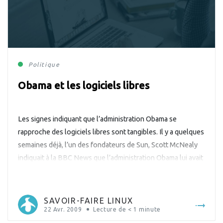
Politique
Obama et les logiciels libres
Les signes indiquant que l’administration Obama se
rapproche des logiciels libres sont tangibles. Il y a quelques
semaines déjà, l’un des fondateurs de Sun, Scott McNealy
indiquait à la BBC News que l’administration Obama lui avait
demandé de préparer une étude sur l’utilisation des
technologies Open Source en termes d’économies et de
sécurité pour l’administration […]
SAVOIR-FAIRE LINUX
22 Avr. 2009
Lecture de
< 1
minute