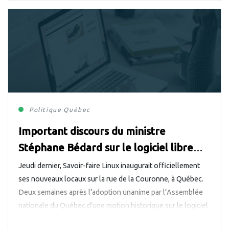
Politique
Québec
Important discours du ministre
Stéphane Bédard sur le logiciel libre
chez Savoir-faire Linux à Québec
Jeudi dernier, Savoir-faire Linux inaugurait officiellement
ses nouveaux locaux sur la rue de la Couronne, à Québec.
Deux semaines après l’adoption unanime par l’Assemblée
nationale du Québec d’une motion historique sur le logiciel
libre, le président du Conseil du Trésor et ministre de