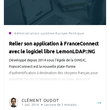
Administration système
Europe
Politique
Relier son application à FranceConnect
avec le logiciel libre LemonLDAP::NG
Développé depuis 2014 sous l’égide de la DINSIC,
FranceConnect est la nouvelle plate-forme
d’authentification à destination des citoyens français pour
simplifier l’accès à l’administration en ligne. Annoncé
officiellement il y a quelques jours par le secrétaire d’État
chargé de la réforme de l’État et de la simplification,
FranceConnect est déjà utilisé par de nombreuses
CLÉMENT OUDOT
administrations. […]
1 Juil. 2016
Lecture de
3
minutes.