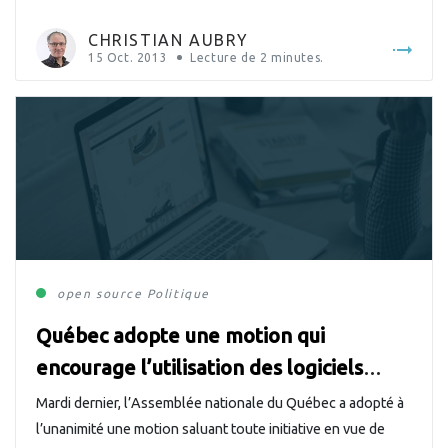
l’Administration gouvernementale, M. Stéphane Bédard,
saisissait l’occasion pour préciser publiquement sa pensée
CHRISTIAN AUBRY
sur cette question…
15 Oct. 2013
Lecture de
2
minutes.
open source
Politique
Québec adopte une motion qui
encourage l’utilisation des logiciels
libres
Mardi dernier, l’Assemblée nationale du Québec a adopté à
l’unanimité une motion saluant toute initiative en vue de