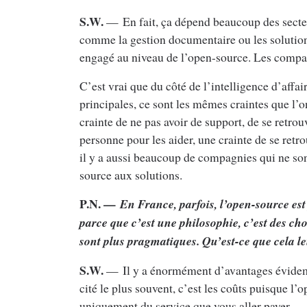
S.W.
— En fait, ça dépend beaucoup des secteur
comme la gestion documentaire ou les solution
engagé au niveau de l’open-source. Les compagn
C’est vrai que du côté de l’intelligence d’affai
principales, ce sont les mêmes craintes que l’o
crainte de ne pas avoir de support, de se retro
personne pour les aider, une crainte de se retro
il y a aussi beaucoup de compagnies qui ne sont
source aux solutions.
P.N. —
En France, parfois, l’open-source est
parce que c’est une philosophie, c’est des ch
sont plus pragmatiques. Qu’est-ce que cela le
S.W.
— Il y a énormément d’avantages évidemme
cité le plus souvent, c’est les coûts puisque l’o
uniquement du service que vous aller payer — 