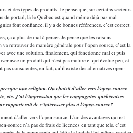
s et des types de produits. Je pense que, sur certains secteurs
s de portail, là le Québec est quand même déjà pas mal
ies font confiance, il y a de bonnes références, c’est correct.
res, ça a plus de mal à percer. Je pense que les raisons
n va retrouver de manière générale pour l’open source, c’est la
uver avec une solution, finalement, qui fonctionne mal et puis
uver avec un produit qui n’est pas mature et qui évolue peu, et
 pas conscientes, en fait, qu’il existe des alternatives open-
 presque une religion. On choisit d’aller vers l’open-source
oix, etc. J’ai l’impression que les compagnies québécoises
ur rapporterait de s’intéresser plus à l’open-source?
nt d’aller vers l’open source. L’un des avantages qui est
pen-source n’a pas de frais de licences en tant que tels, c’est
auprès de la compagnie qui édite le logiciel lui-même, service