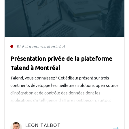
BI
événements
Montréal
Présentation privée de la plateforme
Talend à Montréal
Talend, vous connaissez? Cet éditeur présent sur trois
continents développe les meilleures solutions open source
d’intégration et de contrôle des données dont les
applications d’intelligence d’affaires ont besoin, surtout
dans un contexte d’informatique en nuage et de données
massives. Savoir-faire Linux est actuellement son premier
partenaire canadien. Le 14 mars prochain, de 14h à ±16h,
LÉON TALBOT