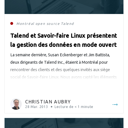
Montréal
open source
Talend
Talend et Savoir-faire Linux présentent
la gestion des données en mode ouvert
La semaine dernière, Susan Eckenberger et Jim Battista,
deux dirigeants de Talend Inc., étaient à Montréal pour
rencontrer des clients et des quelques invités aux siège
social de Savoir-faire Linux. Nous avons capté les éléments
saillants de la rencontre en vidéo.
CHRISTIAN AUBRY
28 Mar. 2013
Lecture de
< 1
minute