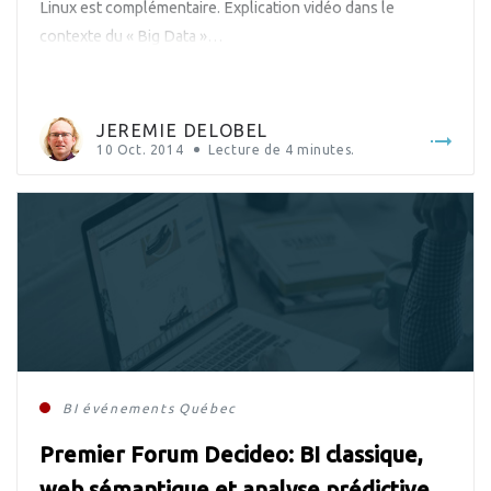
Linux est complémentaire. Explication vidéo dans le
contexte du « Big Data »…
JEREMIE DELOBEL
10 Oct. 2014
Lecture de
4
minutes.
BI
événements
Québec
Premier Forum Decideo: BI classique,
web sémantique et analyse prédictive