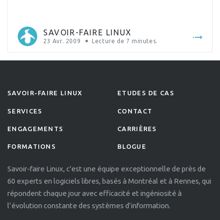
gouvernement du Québec, Michel Clair, a déclaré un jour:
On possède beaucoup de données, mais peu
d’informations… Par là, il indiquait […]
SAVOIR-FAIRE LINUX
23 Avr. 2009
Lecture de
7
minutes.
SAVOIR-FAIRE LINUX
ETUDES DE CAS
SERVICES
CONTACT
ENGAGEMENTS
CARRIÈRES
FORMATIONS
BLOGUE
Savoir-faire Linux, c'est une équipe exceptionnelle de près de
60 experts en logiciels libres, basés à Montréal et à Rennes, qui
répondent chaque jour avec efficacité et ingéniosité à
l’évolution constante des systèmes d’information.