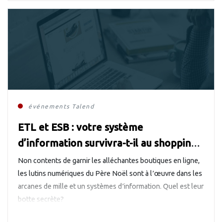
événements
Talend
ETL et ESB : votre système
d’information survivra-t-il au shopping
de Noël ?
Non contents de garnir les alléchantes boutiques en ligne,
les lutins numériques du Père Noël sont à l՚œuvre dans les
arcanes de mille et un systèmes d՚information. Quel est leur
botte secrète?