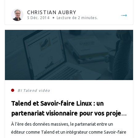
CHRISTIAN AUBRY
5 Déc. 2014
Lecture de
2
minutes.
BI
Talend
vidéo
Talend et Savoir-faire Linux : un
partenariat visionnaire pour vos projets
BI et «Big Data»
À l’ère des données massives, le partenariat entre un
éditeur comme Talend et un intégrateur comme Savoir-faire