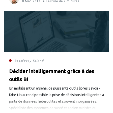
[…]
8 Mar. 2013
Lecture de
2
minutes.
BI
Liferay
Talend
Décider intelligemment grâce à des
outils BI
En mobilisant un arsenal de puissants outils libres Savoir-
faire Linux rend possible la prise de décisions intelligentes à
partir de données hétéroclites et souvent inorganisées.
Spécialiste des systèmes de santé et ancien ministre du