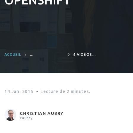
OPENSHIFT
ACCUEIL
4 VIDÉOS
INFRASTRUCTURE
POUR
COMPRENDRE
DEVOPS,
OPENSTACK ET
OPENSHIFT
14 Jan. 2015
Lecture de
2
minutes.
CHRISTIAN AUBRY
caubry