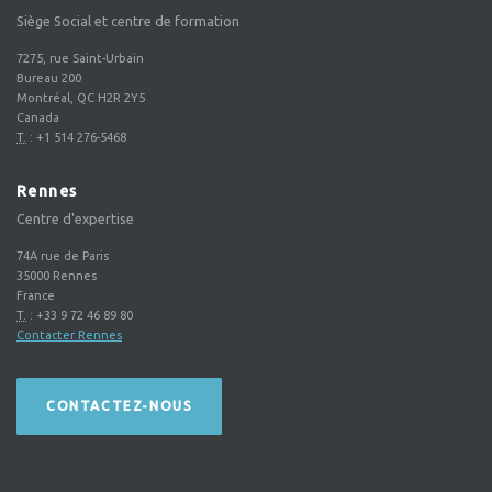
Siège Social et centre de formation
7275, rue Saint-Urbain
Bureau 200
Montréal, QC H2R 2Y5
Canada
T.
:
+1 514 276-5468
Rennes
Centre d'expertise
74A rue de Paris
35000
Rennes
France
T.
:
+33 9 72 46 89 80
Contacter Rennes
CONTACTEZ-NOUS