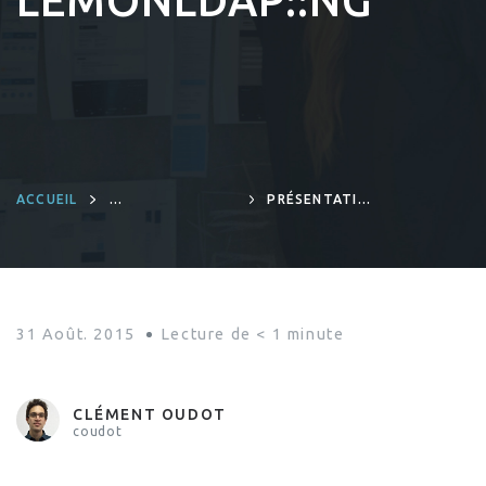
LEMONLDAP::NG
ACCUEIL
PRÉSENTATION
INFRASTRUCTURE
DU LOGICIEL LIBRE
D’AUTHENTIFICATION
UNIQUE (SSO)
LEMONLDAP::NG
31 Août. 2015
Lecture de
< 1
minute
CLÉMENT OUDOT
coudot