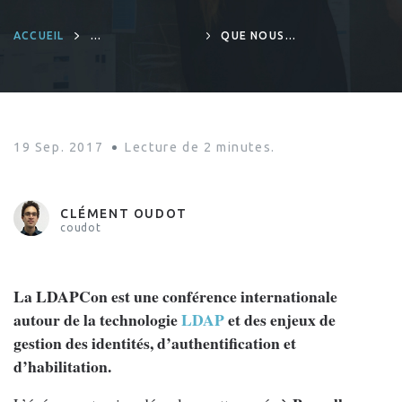
ACCUEIL
QUE NOUS
INFRASTRUCTURE
RÉSERVE LA
LDAPCON 2017 ?
19 Sep. 2017
Lecture de
2
minutes.
CLÉMENT OUDOT
coudot
La LDAPCon est une conférence internationale
autour de la technologie
LDAP
et des enjeux de
gestion des identités, d’authentification et
d’habilitation.