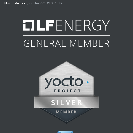
Noun Project
, under CC BY 3.0 US.