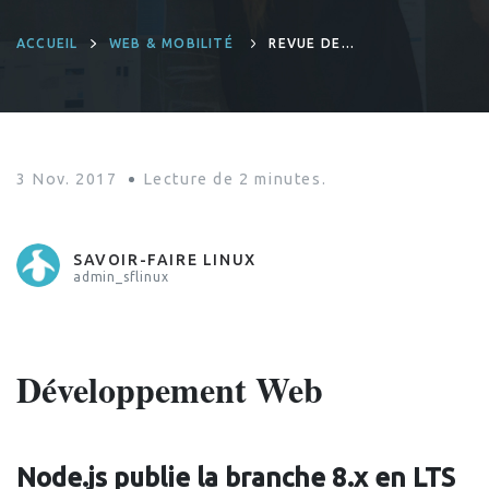
ACCUEIL
WEB & MOBILITÉ
REVUE DE
PRESSE INNO #5
3 Nov. 2017
Lecture de
2
minutes.
SAVOIR-FAIRE LINUX
admin_sflinux
Développement Web
Node.js publie la branche 8.x en LTS