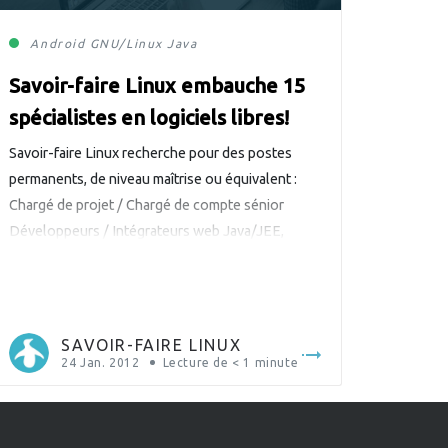
Android
GNU/Linux
Java
Savoir-faire Linux embauche 15
spécialistes en logiciels libres!
Savoir-faire Linux recherche pour des postes
permanents, de niveau maîtrise ou équivalent :
Chargé de projet / Chargé de compte sénior
Développeurs / Intégrateurs web Java/JEE,
senior et intermédiaire. Développeurs web
Python Infographiste / Designer d’expérience
utilisateur Développeurs logiciels pour systèmes
embarqués et/ou Android. Architectes
SAVOIR-FAIRE LINUX
d’infrastructures et administrateurs GNU/Linux
24 Jan. 2012
Lecture de
< 1
minute
Projets passionnants, bonnes conditions
d’emploi, équipe […]