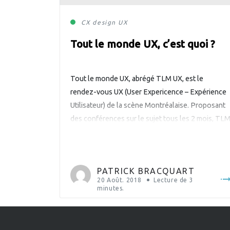
CX
design
UX
Tout le monde UX, c’est quoi ?
Tout le monde UX, abrégé TLM UX, est le
rendez-vous UX (User Expericence – Expérience
Utilisateur) de la scène Montréalaise. Proposant
des conférences sur le sujet tous les 2 mois, TL
UX organise des rencontres entre passionnés,
professionnels ou tout simplement curieux du
domaine de l’expérience utilisateur. Ayant comme
PATRICK BRACQUART
partenaires des grands noms d’agence de […]
20 Août. 2018
Lecture de
3
minutes.