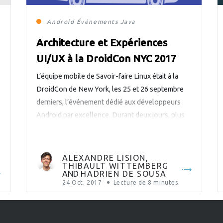
Android
Événements
Java
Architecture et Expériences
UI/UX à la DroidCon NYC 2017
L’équipe mobile de Savoir-faire Linux était à la
DroidCon de New York, les 25 et 26 septembre
derniers, l’événement dédié aux développeurs
M
Android par excellence. Durant deux jours, plus
de 900 participants sont venus assister à près de
70 conférences autour d’Android et son
écosystème. Notre équipe mobile vous fait le
ALEXANDRE LISION
,
THIBAULT WITTEMBERG
point sur les présentations […]
AND
HADRIEN DE SOUSA
24 Oct. 2017
Lecture de
8
minutes.