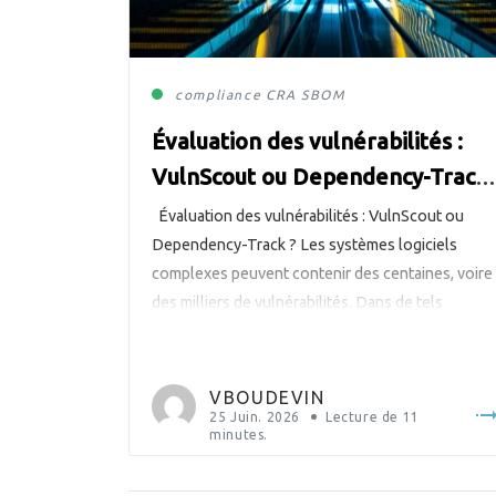
compliance
CRA
SBOM
Évaluation des vulnérabilités :
VulnScout ou Dependency-Track
?
Évaluation des vulnérabilités : VulnScout ou
Dependency-Track ? Les systèmes logiciels
complexes peuvent contenir des centaines, voire
des milliers de vulnérabilités. Dans de tels
contextes, il est crucial d’en avoir conscience, de
les surveiller et de les évaluer dans les produits.
En Europe, le Cyber Resilience
VBOUDEVIN
Act (https://digital-
25 Juin. 2026
Lecture de
11
minutes.
strategy.ec.europa.eu/en/policies/cyber-
resilience-act) les rend obligatoires pour les