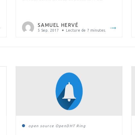
rappel, Ansible est un outil de déploiement qui
permet à des playbooks d’automatiser les
déploiements d’applications et d’infrastructure.
SAMUEL HERVÉ
L’avantage clé d’Ansible est sa flexibilité puisqu’il
5 Sep. 2017
Lecture de
7
minutes.
[…]
open source
OpenDHT
Ring