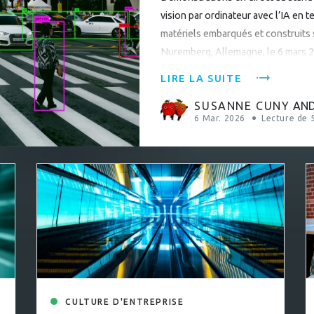
vision par ordinateur avec l’IA en 
matériels embarqués et construits
Nuremberg, Allemagne, le 6 mars 20
le domaine de l’ingénierie logiciel
LIRE LA SUITE
SUSANNE CUNY
AN
6 Mar. 2026
Lecture de
DUITS
CULTURE D'ENTREPRISE