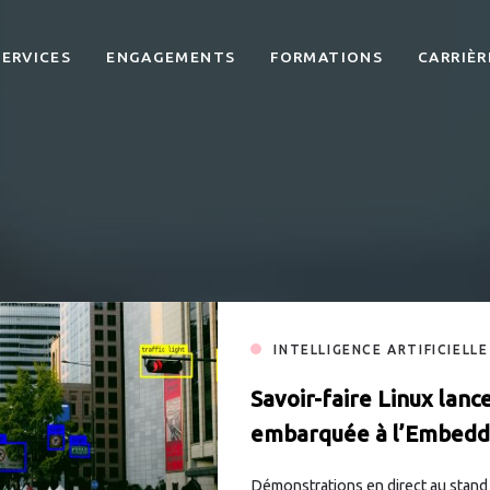
SERVICES
ENGAGEMENTS
FORMATIONS
CARRIÈR
INTELLIGENCE ARTIFICIELLE
Savoir-faire Linux lance
embarquée à l’Embedd
Démonstrations en direct au stand 