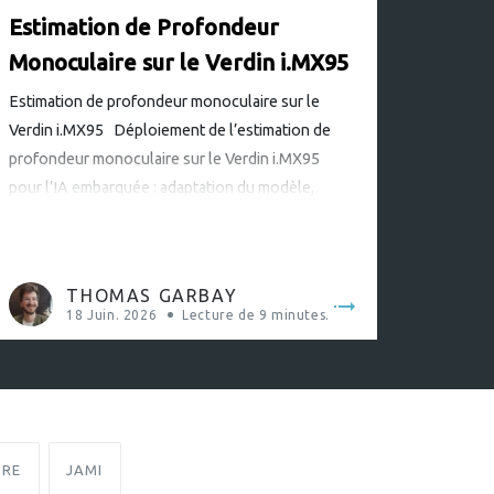
Estimation de Profondeur
Monoculaire sur le Verdin i.MX95
Estimation de profondeur monoculaire sur le
Verdin i.MX95 Déploiement de l’estimation de
profondeur monoculaire sur le Verdin i.MX95
pour l’IA embarquée : adaptation du modèle,
quantification INT8 et une pile logicielle
embarquée complète pour l’inférence de
profondeur en temps réel à 30 FPS à partir d’une
THOMAS GARBAY
seule caméra RGB. L’estimation de profondeur
18 Juin. 2026
Lecture de
9
minutes.
monoculaire consiste […]
URE
JAMI