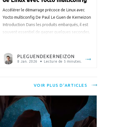
Accélérer le démarrage précoce de Linux avec
Yocto multiconfig De Paul Le Guen de Kerneizon
Introduction Dans les produits embarqués, il est
souvent essentiel de gagner quelques secondes,
voire quelques centaines de millisecondes, entre
la mise sous tension et la disponibilité de
l’application. Dans cet article, je vais présenter un
PLEGUENDEKERNEIZON
workflow pratique pour mesurer, comparer […]
8 Jan. 2026
Lecture de
5
minutes.
VOIR PLUS D'ARTICLES