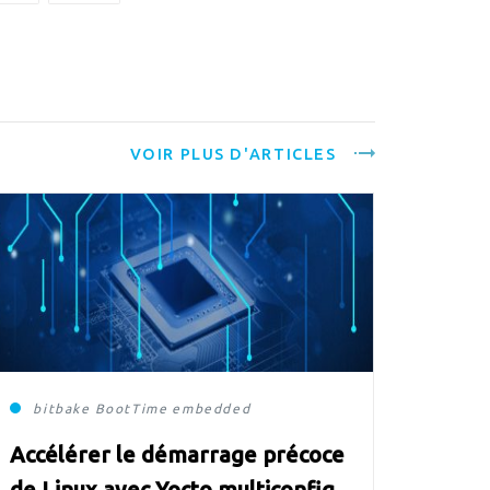
VOIR PLUS D'ARTICLES
bitbake
BootTime
embedded
Accélérer le démarrage précoce
de Linux avec Yocto multiconfig