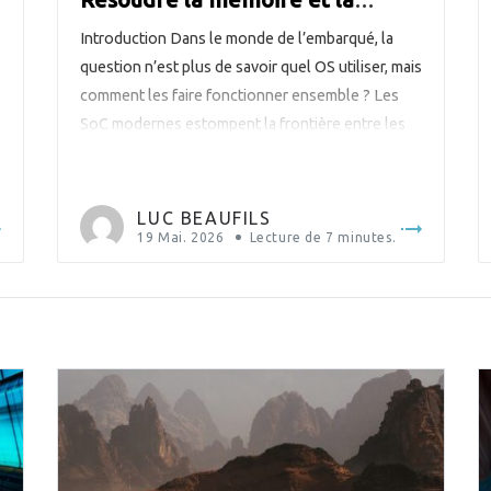
sécurité pour une opération à
Introduction Dans le monde de l’embarqué, la
faible consommation
question n’est plus de savoir quel OS utiliser, mais
comment les faire fonctionner ensemble ? Les
SoC modernes estompent la frontière entre les
microcontrôleurs temps réel et les processeurs
d’application. Des puces comme le STM32MP2
z
de STMicroelectronics intègrent à la fois un
LUC BEAUFILS
Cortex-A35, capable d’exécuter une distribution
19 Mai. 2026
Lecture de
7
minutes.
Linux […]