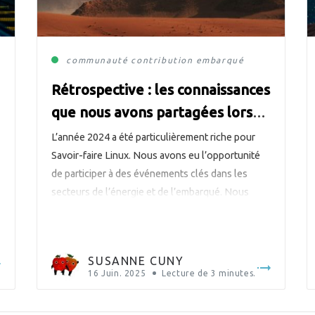
communauté
contribution
embarqué
Rétrospective : les connaissances
que nous avons partagées lors
des conférences internationales
L’année 2024 a été particulièrement riche pour
en 2024
Savoir-faire Linux. Nous avons eu l’opportunité
de participer à des événements clés dans les
secteurs de l’énergie et de l’embarqué. Nous
avons construit de nouveaux partenariats et
renforcé notre position dans la communauté
Open Source. Nous avons également eu le plaisir
SUSANNE CUNY
de sponsoriser deux événements cette année : le
16 Juin. 2025
Lecture de
3
minutes.
[…]