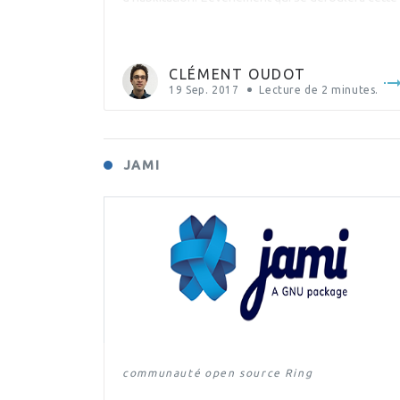
année à Bruxelles du 19 au 20 octobre, se tient
tous les deux ans dans un pays différent : 2007 à
Cologne en Allemagne 2009 à Portland aux
CLÉMENT OUDOT
États-Unis […]
19 Sep. 2017
Lecture de
2
minutes.
JAMI
communauté
open source
Ring