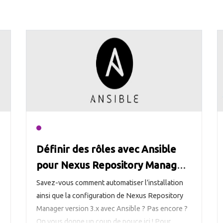
ope
Définir des rôles avec Ansible
pour Nexus Repository Manager
v3.x
Savez-vous comment automatiser l’installation
ainsi que la configuration de Nexus Repository
Manager version 3.x avec Ansible ? Pas encore ?
On vous donne un coup de pouce ici ! Pour