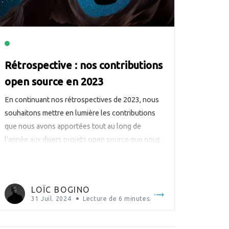
Rétrospective : nos contributions
open source en 2023
En continuant nos rétrospectives de 2023, nous
souhaitons mettre en lumière les contributions
que nous avons apportées tout au long de
l’année aux divers projets open source que nous
utilisons quotidiennement pour nos besoins et
ceux de nos clients, ou auxquels nous sommes
stratégiquement impliqués par leur
LOÏC BOGINO
développement ou leur maintenance. En tant que
31 Juil. 2024
Lecture de
6
minutes.
membre […]