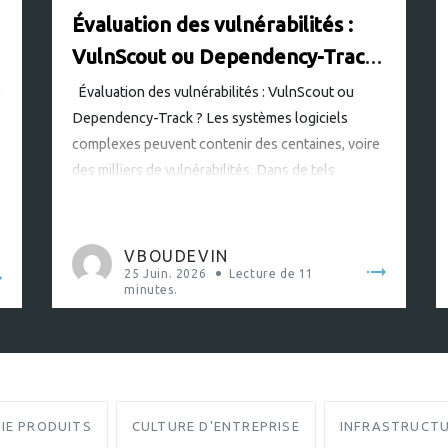
Évaluation des vulnérabilités :
VulnScout ou Dependency-Track
?
e
Évaluation des vulnérabilités : VulnScout ou
Dependency-Track ? Les systèmes logiciels
complexes peuvent contenir des centaines, voire
des milliers de vulnérabilités. Dans de tels
contextes, il est crucial d’en avoir conscience, de
les surveiller et de les évaluer dans les produits.
En Europe, le Cyber Resilience
VBOUDEVIN
Act (https://digital-
25 Juin. 2026
Lecture de
11
minutes.
strategy.ec.europa.eu/en/policies/cyber-
resilience-act) les rend obligatoires pour les
produits incluant […]
IE PRODUITS
CULTURE D'ENTREPRISE
INFRASTRUCT