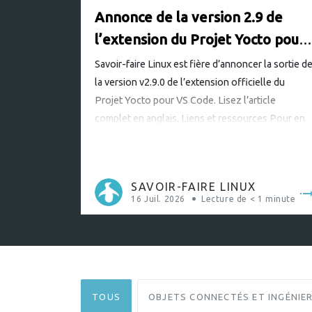
Annonce de la version 2.9 de
l’extension du Projet Yocto pour
VS Code
Savoir-faire Linux est fière d’annoncer la sortie d
la version v2.9.0 de l’extension officielle du
Projet Yocto pour VS Code. Lisez l’article
complet en anglais. Liens et ressources Pour en
savoir plus sur cette ambitieuse extension du
Projet Yocto pour VS Code : Téléchargez
l’extension depuis le magasin VS Code Parcourez
SAVOIR-FAIRE LINUX
le code, signalez des […]
16 Juil. 2026
Lecture de
< 1
minute
TOUS
OBJETS CONNECTÉS ET INGÉNIER