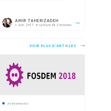
souligne la pertinence et l’essor des
technologies open source dans l’environnement
infonuagique Azure de Microsoft ainsi que notre
AMIR TAHERIZADEH
capacité d’innovation en combinant technologies
1 Juin. 2017
Lecture de
2
minutes.
open source […]
VOIR PLUS D'ARTICLES
événements