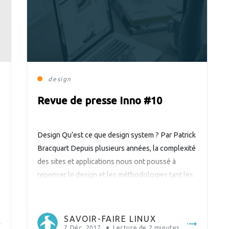
design
Revue de presse Inno #10
Design Qu’est ce que design system ? Par Patrick
Bracquart Depuis plusieurs années, la complexité
des sites et applications nous ont poussé à
repenser le design et les méthodologies tant les
champs de compétences nécessaires se sont
élargis (analyste web, designer UI/UX, designer
d’interaction, développeur front-end, …). C’est
SAVOIR-FAIRE LINUX
dans ce contexte qu’est apparu le design […]
7 Déc. 2017
Lecture de
2
minutes.