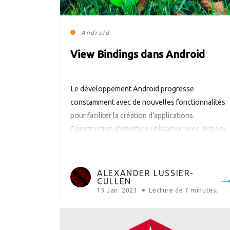
Android
View Bindings dans Android
Le développement Android progresse
constamment avec de nouvelles fonctionnalités
pour faciliter la création d’applications.
Construction d’interface utilisateur avec Jetpack
Compose, injection de dépendances avec Hilt,
extensions de développement de jeux, librairies
de compatibilité emoji, et la liste continue. Les
ALEXANDER LUSSIER-
CULLEN
nouveaux projets n’ont aucun souci à prendre
19 Jan. 2023
Lecture de
7
minutes.
avantage de ces nouvelles fonctionnalités.
Cependant, les projets anciens […]