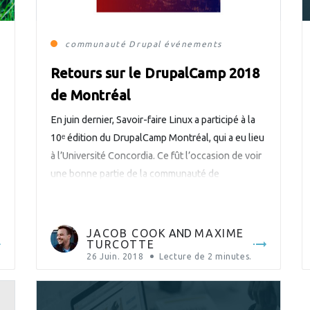
communauté
Drupal
événements
Retours sur le DrupalCamp 2018
de Montréal
En juin dernier, Savoir-faire Linux a participé à la
10ᵉ édition du DrupalCamp Montréal, qui a eu lieu
à l’Université Concordia. Ce fût l’occasion de voir
une bonne partie de la communauté de
développeurs Drupal montréalaise, d’échanger
avec les autres entreprises qui travaillent avec
cette technologie et de faire l’état de l’évolution
JACOB COOK
AND
MAXIME
TURCOTTE
de Drupal de […]
26 Juin. 2018
Lecture de
2
minutes.