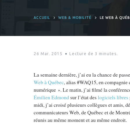
ACCUEIL
WEB & MOBILITÉ
LE WEB À QUÉ
26 Mar. 2015
Lecture de
3
minutes.
La semaine dernière, j’ai eu la chance de pass
Web à Québec
, alias #WAQ15, en compagnie 
numérique ». Le matin, j’ai filmé la conférenc
Émilien Edmond
sur l’état des
logiciels libres
midi, j’ai croisé plusieurs collègues et amis, d
communicateurs Web, de Québec et de Montréa
réunis au même moment et au même endroit.