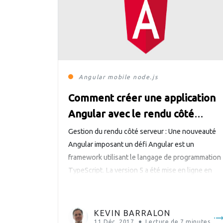
Angular
mobile
node.js
Comment créer une application
Angular avec le rendu côté
serveur ?
Gestion du rendu côté serveur : Une nouveauté
Angular imposant un défi Angular est un
framework utilisant le langage de programmation
TypeScript. La version 5 a été mise en ligne en
novembre 2017, avec de nouvelles
fonctionnalités et corrections de bugs. Cette
dernière version est accompagnée de l’outil en
KEVIN BARRALON
ligne de commande Angular CLI, mais […]
11 Déc. 2017
Lecture de
7
minutes.