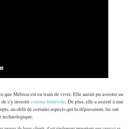
e que Mélissa est en train de vivre. Elle aurait pu assister au
 de s’y investir
comme bénévole
. De plus, elle a assisté à une
ts, au-delà de certains aspects qui la dépassaient, lui ont
e technologique.
es enjeux de leurs clients, il est également important que ceux-ci se