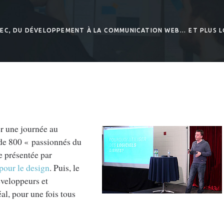
BEC, DU DÉVELOPPEMENT À LA COMMUNICATION WEB… ET PLUS L
er une journée au
de 800 « passionnés du
e présentée par
 pour le design
. Puis, le
éveloppeurs et
l, pour une fois tous