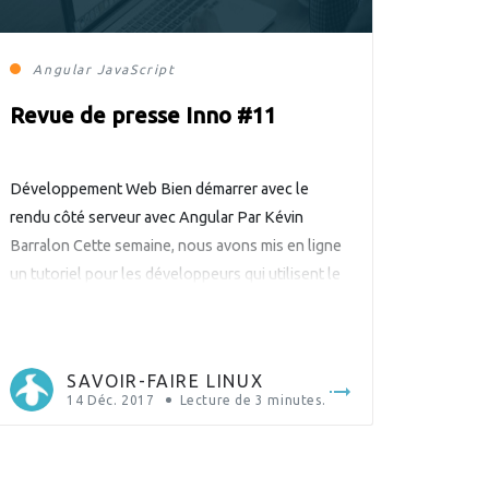
Angular
JavaScript
Revue de presse Inno #11
Développement Web Bien démarrer avec le
rendu côté serveur avec Angular Par Kévin
Barralon Cette semaine, nous avons mis en ligne
un tutoriel pour les développeurs qui utilisent le
framework JavaScript Angular. Ce tutoriel a pour
but de les aider à initialiser un projet Angular avec
le rendu côté serveur pré-configuré. L’intérêt de
SAVOIR-FAIRE LINUX
la mise […]
14 Déc. 2017
Lecture de
3
minutes.