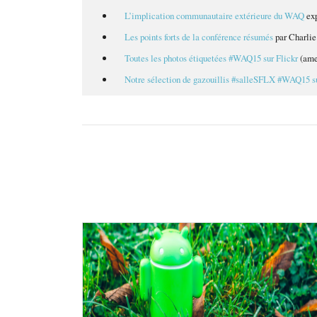
L’implication communautaire extérieure du WAQ
exp
Les points forts de la conférence résumés
par Charlie
Toutes les photos étiquetées #WAQ15 sur Flickr
(ame
Notre sélection de gazouillis #salleSFLX #WAQ15 su